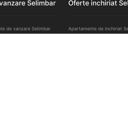
 vanzare Selimbar
Oferte inchiriat S
te de vanzare Selimbar
Apartamente de inchiriat S
 de vanzare Selimbar
Garsoniere de inchiriat Sel
te 2 camere de vanzare
Apartamente 2 camere de in
Selimbar
te 3 camere de vanzare
Apartamente 3 camere de in
Selimbar
te 4 camere de vanzare
Apartamente 4 camere de in
Selimbar
anzare Selimbar
Case de inchiriat Selimbar
ercilale de vanzare
Spatii comercilale de inchir
Selimbar