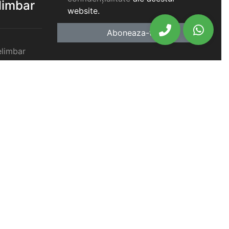
elimbar
website.
Aboneaza-te
elimbar
imbar
chiriat
chiriat
chiriat
iat