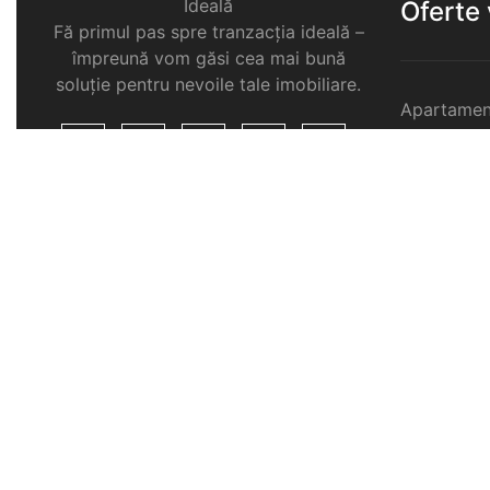
Ideală
Oferte
Fă primul pas spre tranzacția ideală –
împreună vom găsi cea mai bună
soluție pentru nevoile tale imobiliare.
Apartamen
Garsoniere
Apartamen
Selimbar
Apartamen
Selimbar
Apartamen
Selimbar
Case de v
Spatii com
Selimbar