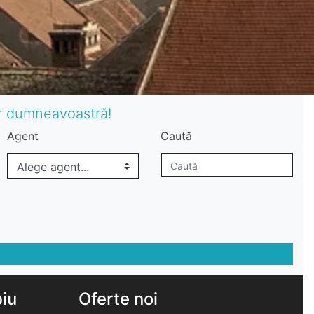
or dumneavoastră!
Agent
Caută
biu
Oferte noi