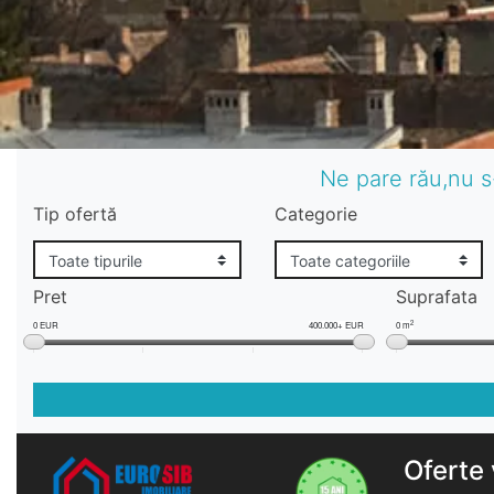
Ne pare rău,nu s
Tip ofertă
Categorie
Pret
Suprafata
2
0 EUR
400.000+ EUR
0 m
Oferte 