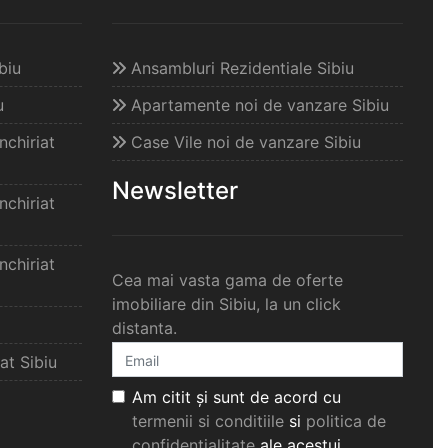
biu
Ansambluri Rezidentiale Sibiu
u
Apartamente noi de vanzare Sibiu
chiriat
Case Vile noi de vanzare Sibiu
Newsletter
chiriat
chiriat
Cea mai vasta gama de oferte
imobiliare din Sibiu, la un click
distanta.
at Sibiu
Am citit și sunt de acord cu
termenii si conditiile
si
politica de
confidențialitate
ale acestui