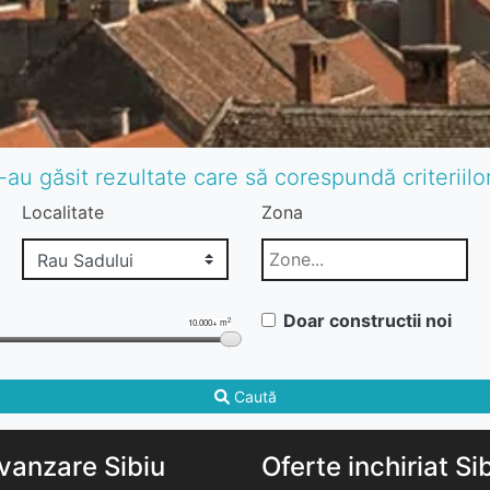
-au găsit rezultate care să corespundă criteriil
Localitate
Zona
Doar constructii noi
2
10.000+ m
Caută
vanzare Sibiu
Oferte inchiriat Si