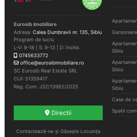
Apartamen
Eurosib Imobiliare
Adresa:
Calea Dumbravii nr. 135,
Sibiu
Garsoniere
Program de lucru
Apartamen
L-V: 9-18 | S: 9-13 | D: închis
Sibiu
0745633772
Apartamen
office@eurosibimobiliare.ro
Sibiu
SC Eurosib Real Estate SRL
CUI: 51359417
Apartamen
Reg. Com: J32/13982/2025
Sibiu
Case de va
Spatii com
Directii
Contactează-ne și Găsește Locuința