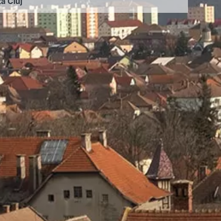
ța Cluj