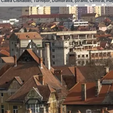
:
Calea Cisnădiei
,
Turnișor
,
Dumbrava
,
Ștrand
,
Central
,
Pia