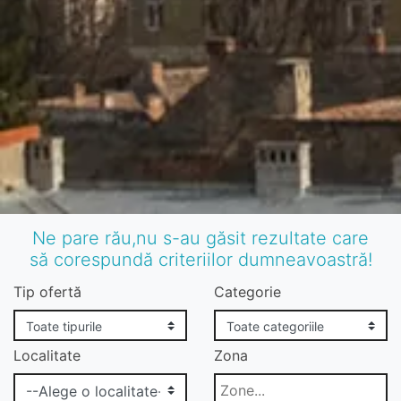
Ne pare rău,nu s-au găsit rezultate care
să corespundă criteriilor dumneavoastră!
Tip ofertă
Categorie
Localitate
Zona