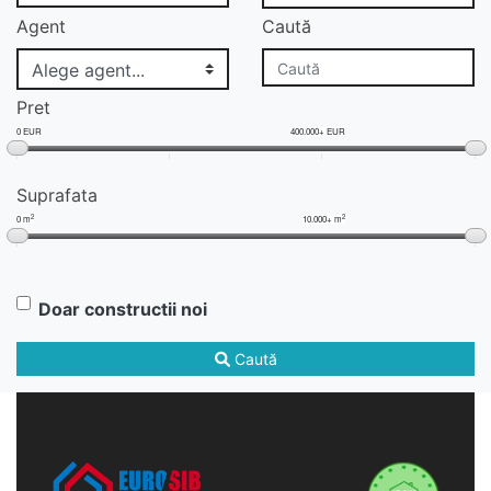
Agent
Caută
Pret
0 EUR
400.000+ EUR
Suprafata
2
2
0 m
10.000+ m
Doar constructii noi
Caută