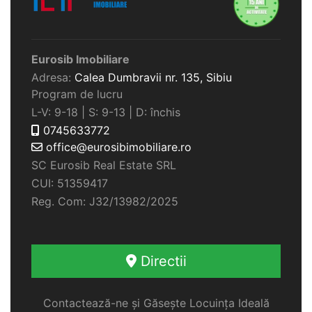
Eurosib Imobiliare
Adresa:
Calea Dumbravii nr. 135,
Sibiu
Program de lucru
L-V: 9-18 | S: 9-13 | D: închis
0745633772
office@eurosibimobiliare.ro
SC Eurosib Real Estate SRL
CUI: 51359417
Reg. Com: J32/13982/2025
Directii
Contactează-ne și Găsește Locuința Ideală