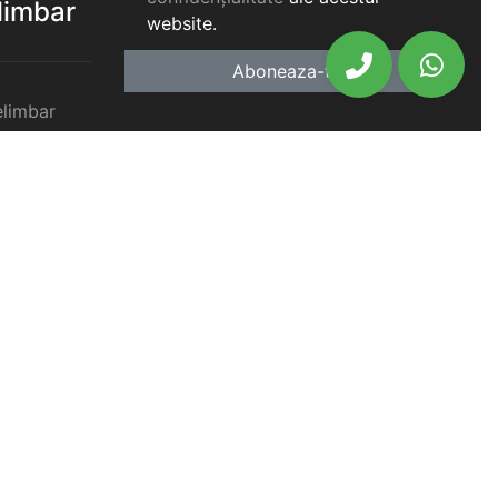
elimbar
website.
Aboneaza-te
elimbar
imbar
chiriat
chiriat
chiriat
iat