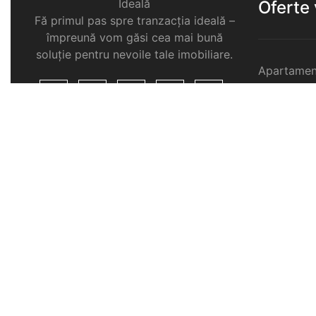
Ideală
Oferte
Fă primul pas spre tranzacția ideală –
împreună vom găsi cea mai bună
soluție pentru nevoile tale imobiliare.
Apartamen
Garsoniere
Apartamen
Selimbar
Apartamen
Selimbar
Apartamen
Selimbar
Case de v
Spatii com
Selimbar