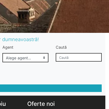
or dumneavoastră!
Agent
Caută
biu
Oferte noi