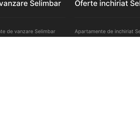
 vanzare Selimbar
Oferte inchiriat S
te de vanzare Selimbar
Apartamente de inchiriat S
 de vanzare Selimbar
Garsoniere de inchiriat Sel
te 2 camere de vanzare
Apartamente 2 camere de in
Selimbar
te 3 camere de vanzare
Apartamente 3 camere de in
Selimbar
te 4 camere de vanzare
Apartamente 4 camere de in
Selimbar
anzare Selimbar
Case de inchiriat Selimbar
ercilale de vanzare
Spatii comercilale de inchir
Selimbar