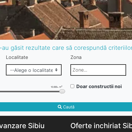
-au găsit rezultate care să corespundă criteriil
Localitate
Zona
Doar constructii noi
2
10.000+ m
Caută
vanzare Sibiu
Oferte inchiriat Si