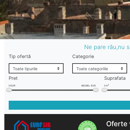
Ne pare rău,nu s
Tip ofertă
Categorie
Pret
Suprafata
2
0 EUR
400.000+ EUR
0 m
Oferte 