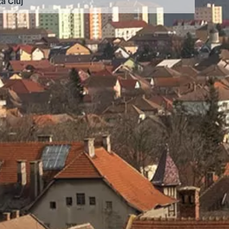
ța Cluj