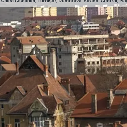
:
Calea Cisnădiei
,
Turnișor
,
Dumbrava
,
Ștrand
,
Central
,
Pia