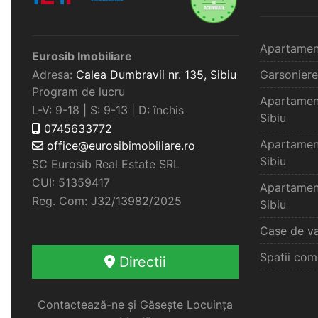
Apartamen
Eurosib Imobiliare
Adresa:
Calea Dumbravii nr. 135,
Sibiu
Garsoniere
Program de lucru
Apartamen
L-V: 9-18 | S: 9-13 | D: închis
Sibiu
0745633772
Apartamen
office@eurosibimobiliare.ro
Sibiu
SC Eurosib Real Estate SRL
CUI: 51359417
Apartamen
Reg. Com: J32/13982/2025
Sibiu
Case de va
Spatii com
Directii
Contactează-ne și Găsește Locuința