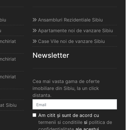
biu
Ansambluri Rezidentiale Sibiu
u
Apartamente noi de vanzare Sibiu
chiriat
Case Vile noi de vanzare Sibiu
Newsletter
chiriat
chiriat
Cea mai vasta gama de oferte
imobiliare din Sibiu, la un click
distanta.
at Sibiu
Am citit și sunt de acord cu
termenii si conditiile
si
politica de
confidențialitate
ale acestui