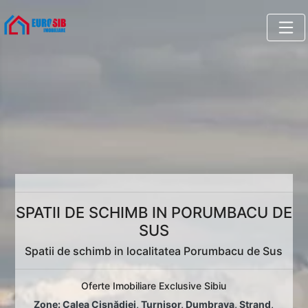
SPATII DE SCHIMB IN PORUMBACU DE
SUS
Spatii de schimb in localitatea Porumbacu de Sus
Oferte Imobiliare Exclusive Sibiu
Zone:
Calea Cisnădiei
,
Turnișor
,
Dumbrava
,
Ștrand
,