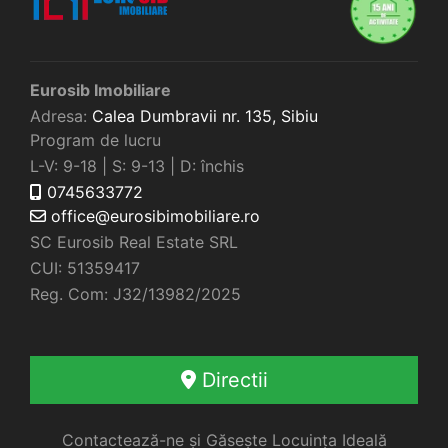
Eurosib Imobiliare
Adresa:
Calea Dumbravii nr. 135,
Sibiu
Program de lucru
L-V: 9-18 | S: 9-13 | D: închis
0745633772
office@eurosibimobiliare.ro
SC Eurosib Real Estate SRL
CUI: 51359417
Reg. Com: J32/13982/2025
Directii
Contactează-ne și Găsește Locuința Ideală