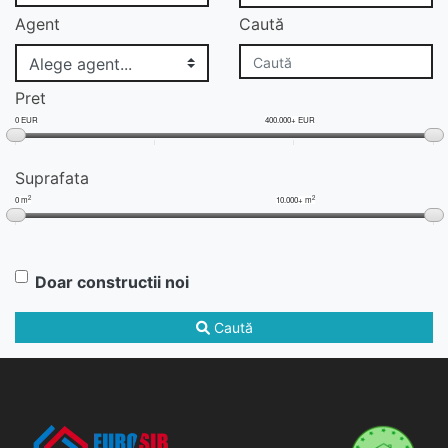
Agent
Caută
Pret
0 EUR
400.000+ EUR
Suprafata
2
2
0 m
10.000+ m
Doar constructii noi
Caută