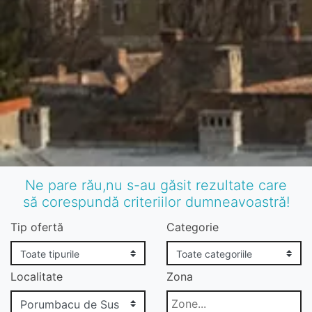
Ne pare rău,nu s-au găsit rezultate care
să corespundă criteriilor dumneavoastră!
Tip ofertă
Categorie
Localitate
Zona