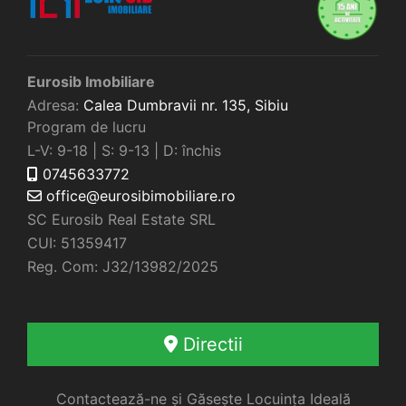
Eurosib Imobiliare
Adresa:
Calea Dumbravii nr. 135,
Sibiu
Program de lucru
L-V: 9-18 | S: 9-13 | D: închis
0745633772
office@eurosibimobiliare.ro
SC Eurosib Real Estate SRL
CUI: 51359417
Reg. Com: J32/13982/2025
Directii
Contactează-ne și Găsește Locuința Ideală