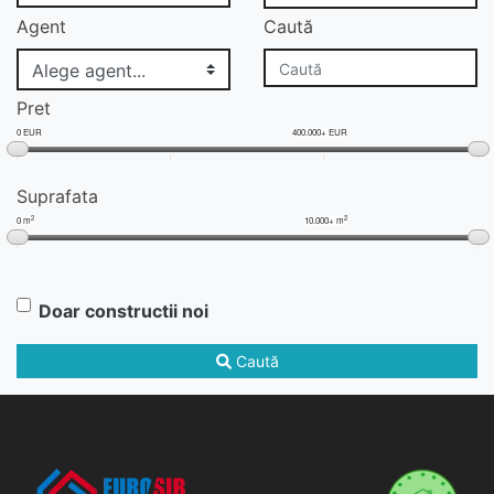
Agent
Caută
Pret
0 EUR
400.000+ EUR
Suprafata
2
2
0 m
10.000+ m
Doar constructii noi
Caută