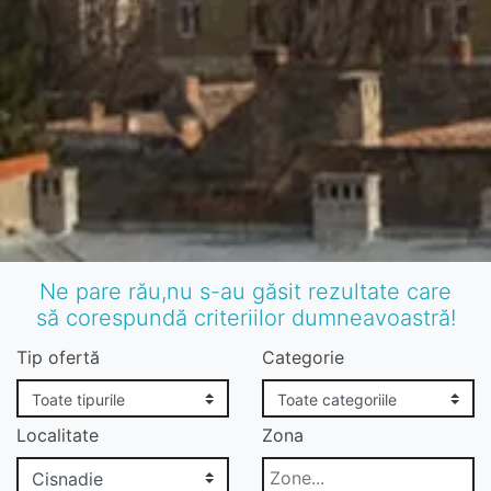
Ne pare rău,nu s-au găsit rezultate care
să corespundă criteriilor dumneavoastră!
Tip ofertă
Categorie
Localitate
Zona