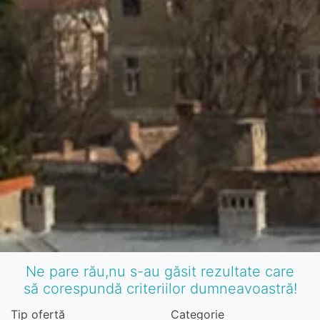
Ne pare rău,nu s-au găsit rezultate care
să corespundă criteriilor dumneavoastră!
Tip ofertă
Categorie