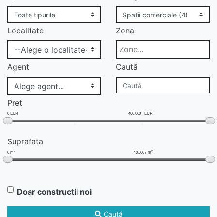
Localitate
Zona
Agent
Caută
Pret
0 EUR
400.000+ EUR
Suprafata
2
2
0 m
10.000+ m
Doar constructii noi
Caută