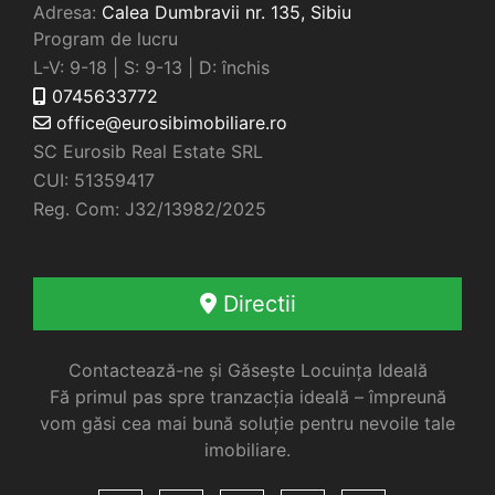
Adresa:
Calea Dumbravii nr. 135,
Sibiu
Program de lucru
L-V: 9-18 | S: 9-13 | D: închis
0745633772
office@eurosibimobiliare.ro
SC Eurosib Real Estate SRL
CUI: 51359417
Reg. Com: J32/13982/2025
Directii
Contactează-ne și Găsește Locuința Ideală
Fă primul pas spre tranzacția ideală – împreună
vom găsi cea mai bună soluție pentru nevoile tale
imobiliare.