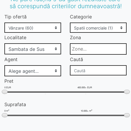
să corespundă criteriilor dumneavoastră!
Tip ofertă
Categorie
Localitate
Zona
Agent
Caută
Pret
0 EUR
400.000+ EUR
Suprafata
2
2
0 m
10.000+ m