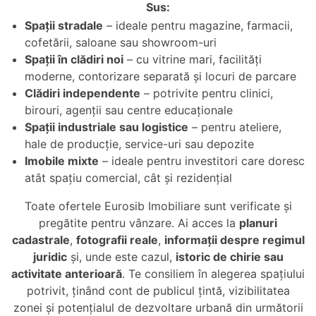
Sus:
Spații stradale
– ideale pentru magazine, farmacii,
cofetării, saloane sau showroom-uri
Spații în clădiri noi
– cu vitrine mari, facilități
moderne, contorizare separată și locuri de parcare
Clădiri independente
– potrivite pentru clinici,
birouri, agenții sau centre educaționale
Spații industriale sau logistice
– pentru ateliere,
hale de producție, service-uri sau depozite
Imobile mixte
– ideale pentru investitori care doresc
atât spațiu comercial, cât și rezidențial
Toate ofertele Eurosib Imobiliare sunt verificate și
pregătite pentru vânzare. Ai acces la
planuri
cadastrale
,
fotografii reale
,
informații despre regimul
juridic
și, unde este cazul,
istoric de chirie sau
activitate anterioară
. Te consiliem în alegerea spațiului
potrivit, ținând cont de publicul țintă, vizibilitatea
zonei și potențialul de dezvoltare urbană din următorii