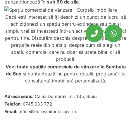
tranzacționează în
sub 60 de zile
.
Dacă ești interesat să îți deschizi un punct de lucru, să
achiziționezi un spațiu pentru extindere sau pur și
simplu vrei să investești într-un activ sigur, suntem aici
pentru tine. Discutăm deschis despre potențial, despre
prețurile reale din piață și despre cum să alegi un
spațiu comercial care nu doar să arate bine, ci să
producă.
Vezi toate
spațiile comerciale de vânzare în Sambata
de Sus
și contactează-ne pentru detalii, programări și
consultanță imobiliară personalizată.
Adresă sediu:
Calea Dumbrăvii nr. 135, Sibiu
Telefon:
0745 633 772
Email:
office@eurosibimobiliare.ro
Program:
Luni–Vineri: 09:00–18:00 | Sâmbătă: 09:00–13:00