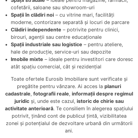
Spații stradale
– ideale pentru magazine, farmacii,
cofetării, saloane sau showroom-uri
Spații în clădiri noi
– cu vitrine mari, facilități
moderne, contorizare separată și locuri de parcare
Clădiri independente
– potrivite pentru clinici,
birouri, agenții sau centre educaționale
Spații industriale sau logistice
– pentru ateliere,
hale de producție, service-uri sau depozite
Imobile mixte
– ideale pentru investitori care doresc
atât spațiu comercial, cât și rezidențial
Toate ofertele Eurosib Imobiliare sunt verificate și
pregătite pentru vânzare. Ai acces la
planuri
cadastrale
,
fotografii reale
,
informații despre regimul
juridic
și, unde este cazul,
istoric de chirie sau
activitate anterioară
. Te consiliem în alegerea spațiului
potrivit, ținând cont de publicul țintă, vizibilitatea
zonei și potențialul de dezvoltare urbană din următorii
ani.