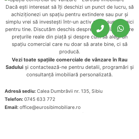
Dacă ești interesat să îți deschizi un punct de lucru, să
achiziționezi un spațiu pentru extindere sau pur și
simplu vrei să investești într-un activ sigur, suntem aici
pentru tine. Discutăm deschis despre potențial, despre
prețurile reale din piață și despre cum să alegi un
spațiu comercial care nu doar să arate bine, ci să
producă.
Vezi toate
spațiile comerciale de vânzare în Rau
Sadului
și contactează-ne pentru detalii, programări și
consultanță imobiliară personalizată.
Adresă sediu:
Calea Dumbrăvii nr. 135, Sibiu
Telefon:
0745 633 772
Email:
office@eurosibimobiliare.ro
Program:
Luni–Vineri: 09:00–18:00 | Sâmbătă: 09:00–13:00