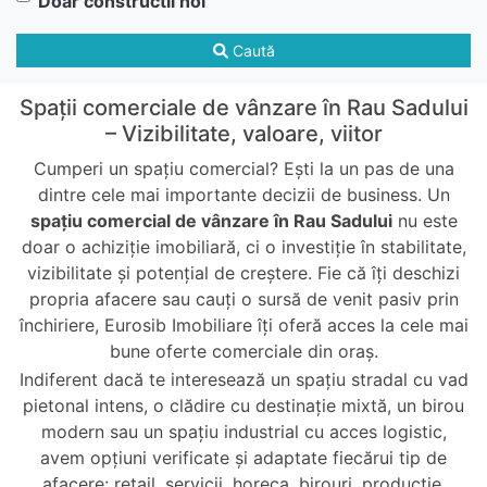
Doar constructii noi
Caută
Spații comerciale de vânzare în Rau Sadului
– Vizibilitate, valoare, viitor
Cumperi un spațiu comercial? Ești la un pas de una
dintre cele mai importante decizii de business. Un
spațiu comercial de vânzare în Rau Sadului
nu este
doar o achiziție imobiliară, ci o investiție în stabilitate,
vizibilitate și potențial de creștere. Fie că îți deschizi
propria afacere sau cauți o sursă de venit pasiv prin
închiriere, Eurosib Imobiliare îți oferă acces la cele mai
bune oferte comerciale din oraș.
Indiferent dacă te interesează un spațiu stradal cu vad
pietonal intens, o clădire cu destinație mixtă, un birou
modern sau un spațiu industrial cu acces logistic,
avem opțiuni verificate și adaptate fiecărui tip de
afacere: retail, servicii, horeca, birouri, producție,