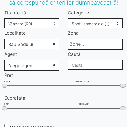
să corespundă criteriilor dumneavoastră!
Tip ofertă
Categorie
Localitate
Zona
Agent
Caută
Pret
0 EUR
400.000+ EUR
Suprafata
2
2
0 m
10.000+ m