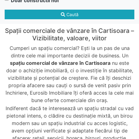
Doar constructii noi
Caută
Spații comerciale de vânzare în Cartisoara –
Vizibilitate, valoare, viitor
Cumperi un spațiu comercial? Ești la un pas de una
dintre cele mai importante decizii de business. Un
spațiu comercial de vânzare în Cartisoara
nu este
doar o achiziție imobiliară, ci o investiție în stabilitate,
vizibilitate și potențial de creștere. Fie că îți deschizi
propria afacere sau cauți o sursă de venit pasiv prin
închiriere, Eurosib Imobiliare îți oferă acces la cele mai
bune oferte comerciale din oraș.
Indiferent dacă te interesează un spațiu stradal cu vad
pietonal intens, o clădire cu destinație mixtă, un birou
modern sau un spațiu industrial cu acces logistic,
avem opțiuni verificate și adaptate fiecărui tip de
afacere: retail, servicii, horeca, birouri, producție,