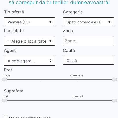
să corespundă criteriilor dumneavoastră!
Tip ofertă
Categorie
Localitate
Zona
Agent
Caută
Pret
0 EUR
400.000+ EUR
Suprafata
2
2
0 m
10.000+ m