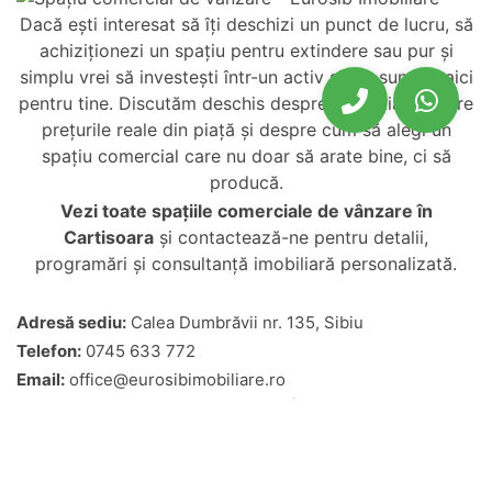
Dacă ești interesat să îți deschizi un punct de lucru, să
achiziționezi un spațiu pentru extindere sau pur și
simplu vrei să investești într-un activ sigur, suntem aici
pentru tine. Discutăm deschis despre potențial, despre
prețurile reale din piață și despre cum să alegi un
spațiu comercial care nu doar să arate bine, ci să
producă.
Vezi toate
spațiile comerciale de vânzare în
Cartisoara
și contactează-ne pentru detalii,
programări și consultanță imobiliară personalizată.
Adresă sediu:
Calea Dumbrăvii nr. 135, Sibiu
Telefon:
0745 633 772
Email:
office@eurosibimobiliare.ro
Program:
Luni–Vineri: 09:00–18:00 | Sâmbătă: 09:00–13:00