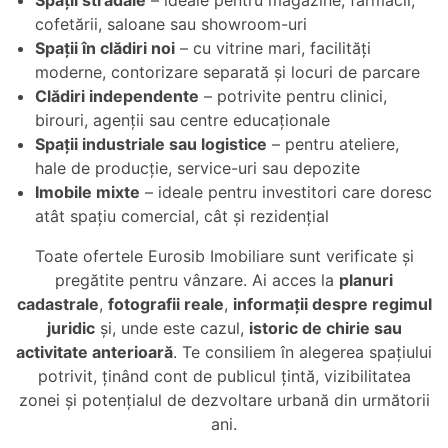
Spații stradale
– ideale pentru magazine, farmacii,
cofetării, saloane sau showroom-uri
Spații în clădiri noi
– cu vitrine mari, facilități
moderne, contorizare separată și locuri de parcare
Clădiri independente
– potrivite pentru clinici,
birouri, agenții sau centre educaționale
Spații industriale sau logistice
– pentru ateliere,
hale de producție, service-uri sau depozite
Imobile mixte
– ideale pentru investitori care doresc
atât spațiu comercial, cât și rezidențial
Toate ofertele Eurosib Imobiliare sunt verificate și
pregătite pentru vânzare. Ai acces la
planuri
cadastrale
,
fotografii reale
,
informații despre regimul
juridic
și, unde este cazul,
istoric de chirie sau
activitate anterioară
. Te consiliem în alegerea spațiului
potrivit, ținând cont de publicul țintă, vizibilitatea
zonei și potențialul de dezvoltare urbană din următorii
ani.