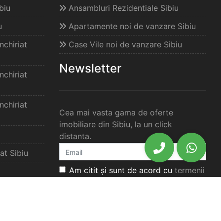
biu
Ansambluri Rezidentiale Sibiu
u
Apartamente noi de vanzare Sibiu
chiriat
Case Vile noi de vanzare Sibiu
Newsletter
chiriat
chiriat
Cea mai vasta gama de oferte
imobiliare din Sibiu, la un click
distanta.
at Sibiu
Am citit și sunt de acord cu
termenii
si conditiile
si
politica de
confidențialitate
ale acestui website.
elimbar
Aboneaza-te