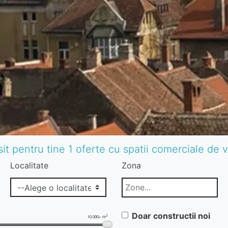
it pentru tine 1 oferte cu spatii comerciale de 
Localitate
Zona
Doar constructii noi
2
10.000+ m