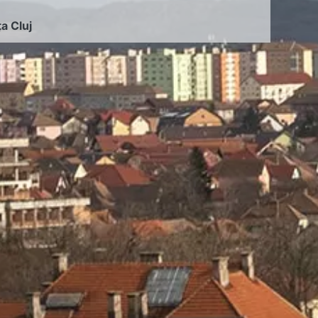
ța Cluj