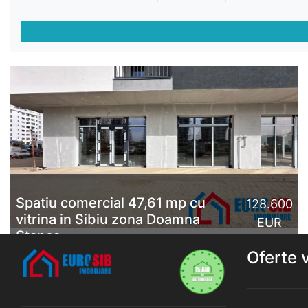
Spatiu comercial 47,61 mp cu
128.600
vitrina in Sibiu zona Doamna
EUR
Stanca
Oferte 
De vânzare spațiu comercial în Sibiu, zona Șelimbăr,
strada Doamna Stanca. Situat într-un bloc nou, spațiul
comercial are o suprafață generoasă de 47,61 mp,