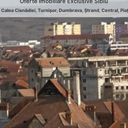
Oferte Imobiliare Exclusive Sibiu
:
Calea Cisnădiei
,
Turnișor
,
Dumbrava
,
Ștrand
,
Central
,
Pia