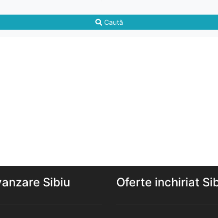
Caută
vanzare Sibiu
Oferte inchiriat Si