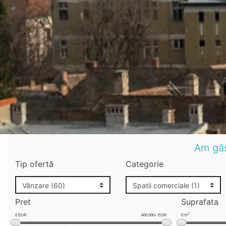
Am găs
Tip ofertă
Categorie
Pret
Suprafata
2
0 EUR
400.000+ EUR
0 m