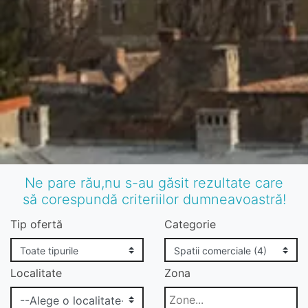
Ne pare rău,nu s-au găsit rezultate care
să corespundă criteriilor dumneavoastră!
Tip ofertă
Categorie
Localitate
Zona