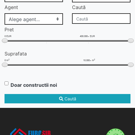
Agent
Caută
Pret
0 EUR
400.000+ EUR
Suprafata
2
2
0 m
10.000+ m
Doar constructii noi
Caută