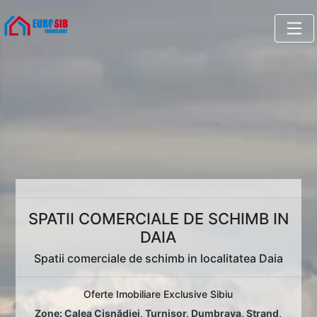
SPATII COMERCIALE DE SCHIMB IN
DAIA
Spatii comerciale de schimb in localitatea Daia
Oferte Imobiliare Exclusive Sibiu
Zone:
Calea Cisnădiei
,
Turnișor
,
Dumbrava
,
Ștrand
,