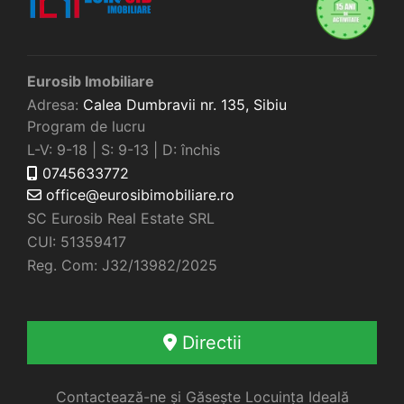
Eurosib Imobiliare
Adresa:
Calea Dumbravii nr. 135,
Sibiu
Program de lucru
L-V: 9-18 | S: 9-13 | D: închis
0745633772
office@eurosibimobiliare.ro
SC Eurosib Real Estate SRL
CUI: 51359417
Reg. Com: J32/13982/2025
Directii
Contactează-ne și Găsește Locuința Ideală