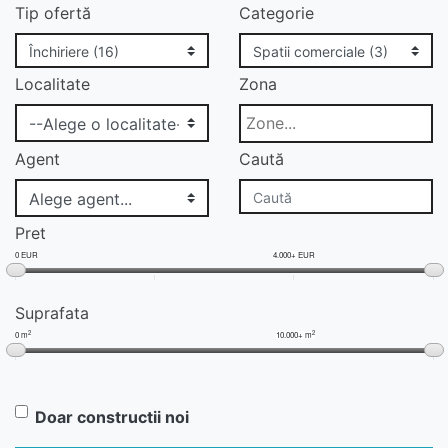
Tip ofertă
Categorie
Localitate
Zona
Agent
Caută
Pret
0 EUR
4.000+ EUR
Suprafata
2
2
0 m
10.000+ m
Doar constructii noi