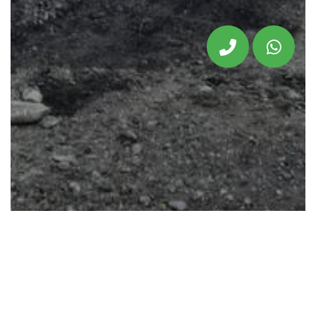
Hala in Sibiu loc Avrig Marsa
2.300 EUR
Hală de închiriat în Sibiu loc. Mârșa pe str. Cindrel în
mijlocul localității, foarte aproape de toate punctele