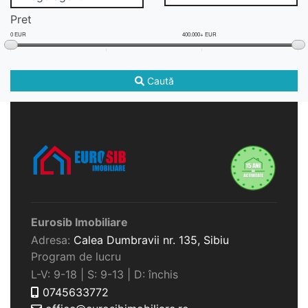
Pret
0 EUR
400.000+ EUR
Caută
Eurosib Imobiliare
Adresa:
Calea Dumbravii nr. 135,
Sibiu
Program de lucru
L-V: 9-18 | S: 9-13 | D: închis
0745633772