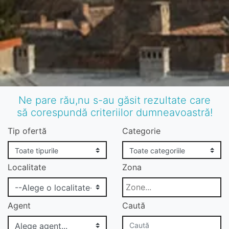
Ne pare rău,nu s-au găsit rezultate care
să corespundă criteriilor dumneavoastră!
Tip ofertă
Categorie
Localitate
Zona
Agent
Caută