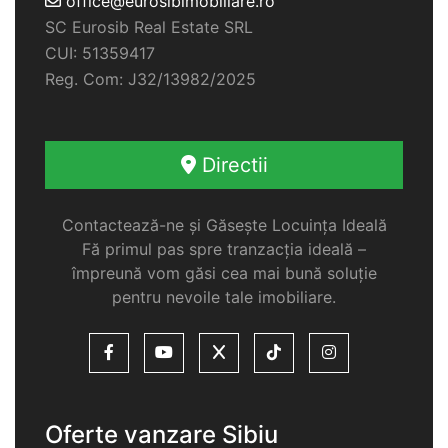
office@eurosibimobiliare.ro
SC Eurosib Real Estate SRL
CUI: 51359417
Reg. Com: J32/13982/2025
Directii
Contactează-ne și Găsește Locuința Ideală
Fă primul pas spre tranzacția ideală –
împreună vom găsi cea mai bună soluție
pentru nevoile tale imobiliare.
Oferte vanzare Sibiu