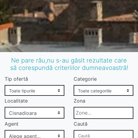
Ne pare rău,nu s-au găsit rezultate care
să corespundă criteriilor dumneavoastră!
Tip ofertă
Categorie
Localitate
Zona
Agent
Caută