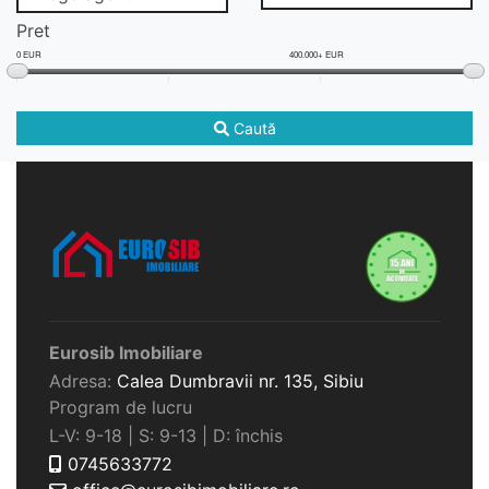
Pret
0 EUR
400.000+ EUR
Caută
Eurosib Imobiliare
Adresa:
Calea Dumbravii nr. 135,
Sibiu
Program de lucru
L-V: 9-18 | S: 9-13 | D: închis
0745633772