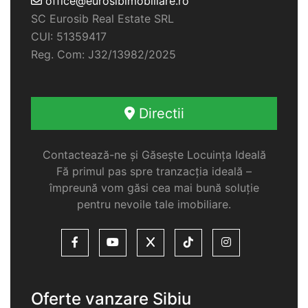
office@eurosibimobiliare.ro
SC Eurosib Real Estate SRL
CUI: 51359417
Reg. Com: J32/13982/2025
Directii
Contactează-ne și Găsește Locuința Ideală
Fă primul pas spre tranzacția ideală –
împreună vom găsi cea mai bună soluție
pentru nevoile tale imobiliare.
Oferte vanzare Sibiu