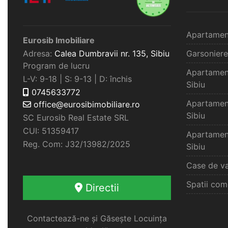
Apartamen
Eurosib Imobiliare
Adresa:
Calea Dumbravii nr. 135,
Sibiu
Garsoniere
Program de lucru
Apartamen
L-V: 9-18 | S: 9-13 | D: închis
Sibiu
0745633772
Apartamen
office@eurosibimobiliare.ro
Sibiu
SC Eurosib Real Estate SRL
CUI: 51359417
Apartamen
Reg. Com: J32/13982/2025
Sibiu
Case de va
Spatii com
Directii
Contactează-ne și Găsește Locuința