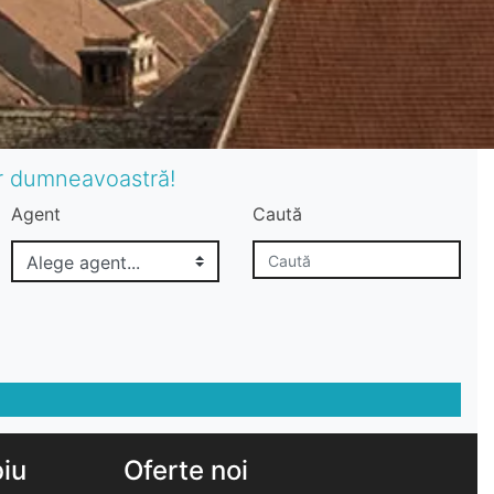
or dumneavoastră!
Agent
Caută
biu
Oferte noi