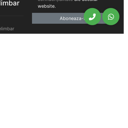
elimbar
website.
Aboneaza-te
elimbar
imbar
chiriat
chiriat
chiriat
iat