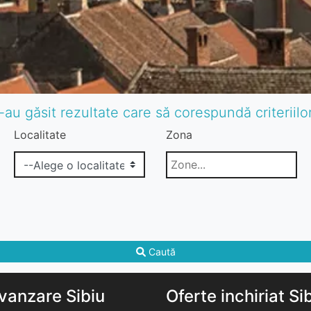
-au găsit rezultate care să corespundă criteriil
Localitate
Zona
Caută
vanzare Sibiu
Oferte inchiriat Si