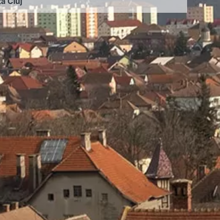
ța Cluj