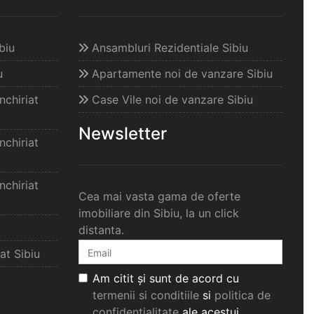
biu
Ansambluri Rezidentiale Sibiu
u
Apartamente noi de vanzare Sibiu
chiriat
Case Vile noi de vanzare Sibiu
Newsletter
chiriat
chiriat
Cea mai vasta gama de oferte
imobiliare din Sibiu, la un click
distanta.
at Sibiu
Am citit și sunt de acord cu
termenii si conditiile
si
politica de
confidențialitate
ale acestui