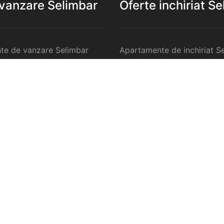
 vanzare Selimbar
Oferte inchiriat S
te de vanzare Selimbar
Apartamente de inchiriat S
 de vanzare Selimbar
Garsoniere de inchiriat Sel
te 2 camere de vanzare
Apartamente 2 camere de in
Selimbar
te 3 camere de vanzare
Apartamente 3 camere de in
Selimbar
te 4 camere de vanzare
Apartamente 4 camere de in
Selimbar
anzare Selimbar
Case de inchiriat Selimbar
ercilale de vanzare
Spatii comercilale de inchir
Selimbar