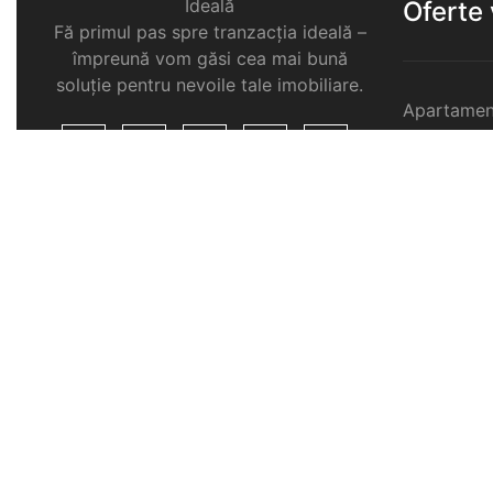
Ideală
Oferte
Fă primul pas spre tranzacția ideală –
împreună vom găsi cea mai bună
soluție pentru nevoile tale imobiliare.
Apartamen
Garsoniere
Apartamen
Selimbar
Apartamen
Selimbar
Apartamen
Selimbar
Case de v
Spatii com
Selimbar