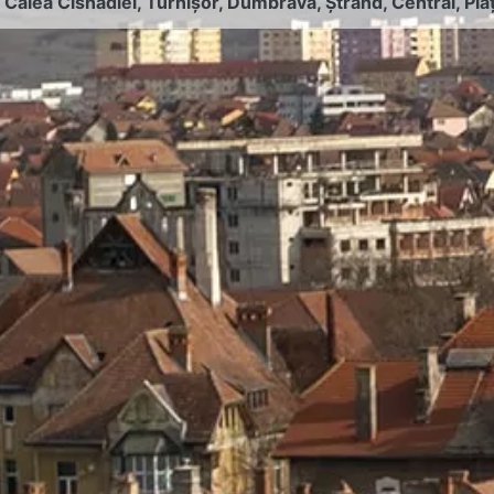
:
Calea Cisnădiei
,
Turnișor
,
Dumbrava
,
Ștrand
,
Central
,
Pia