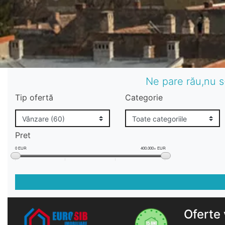
Ne pare rău,nu s
Tip ofertă
Categorie
Pret
0 EUR
400.000+ EUR
Oferte 