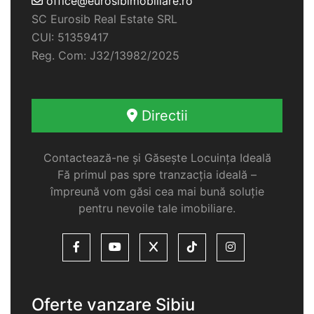
office@eurosibimobiliare.ro
SC Eurosib Real Estate SRL
CUI: 51359417
Reg. Com: J32/13982/2025
Directii
Contactează-ne și Găsește Locuința Ideală
Fă primul pas spre tranzacția ideală –
împreună vom găsi cea mai bună soluție
pentru nevoile tale imobiliare.
Oferte vanzare Sibiu