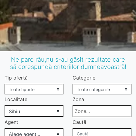
Ne pare rău,nu s-au găsit rezultate care
să corespundă criteriilor dumneavoastră!
Tip ofertă
Categorie
Localitate
Zona
Agent
Caută