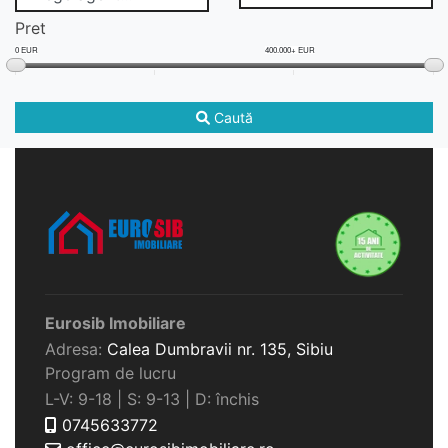
Pret
0 EUR
400.000+ EUR
Caută
Eurosib Imobiliare
Adresa:
Calea Dumbravii nr. 135,
Sibiu
Program de lucru
L-V: 9-18 | S: 9-13 | D: închis
0745633772