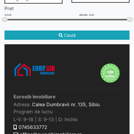
Pret
0 EUR
400.000+ EUR
Caută
Eurosib Imobiliare
Adresa:
Calea Dumbravii nr. 135,
Sibiu
Program de lucru
L-V: 9-18 | S: 9-13 | D: închis
0745633772