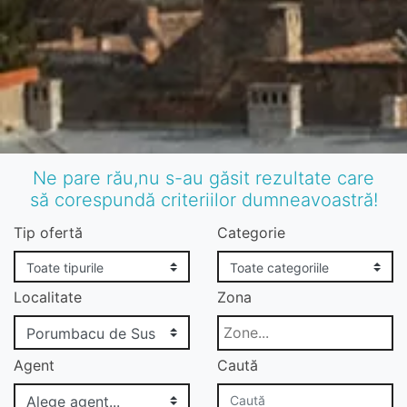
Ne pare rău,nu s-au găsit rezultate care
să corespundă criteriilor dumneavoastră!
Tip ofertă
Categorie
Localitate
Zona
Agent
Caută