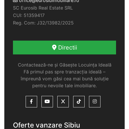
office@eurosibimobiliare.ro
SC Eurosib Real Estate SRL
CUI: 51359417
Reg. Com: J32/13982/2025
Directii
Contactează-ne și Găsește Locuința Ideală
Fă primul pas spre tranzacția ideală –
împreună vom găsi cea mai bună soluție
pentru nevoile tale imobiliare.
Oferte vanzare Sibiu