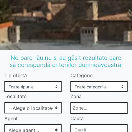
Ne pare rău,nu s-au găsit rezultate care
să corespundă criteriilor dumneavoastră!
Tip ofertă
Categorie
Localitate
Zona
Agent
Caută