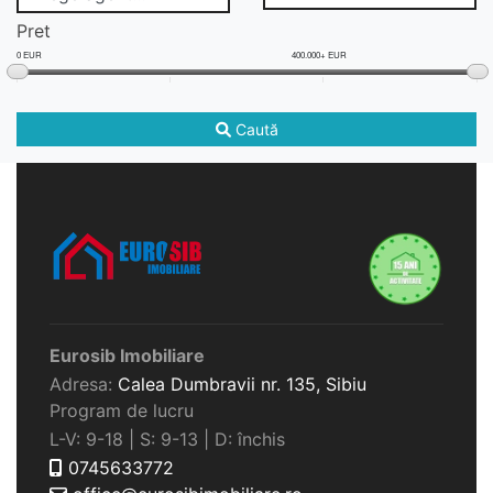
Pret
0 EUR
400.000+ EUR
Caută
Eurosib Imobiliare
Adresa:
Calea Dumbravii nr. 135,
Sibiu
Program de lucru
L-V: 9-18 | S: 9-13 | D: închis
0745633772