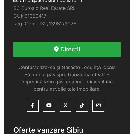
office@eurosibimobiliare.ro
SC Eurosib Real Estate SRL
CUI: 51359417
Reg. Com: J32/13982/2025
Directii
Contactează-ne și Găsește Locuința Ideală
Fă primul pas spre tranzacția ideală –
împreună vom găsi cea mai bună soluție
pentru nevoile tale imobiliare.
Oferte vanzare Sibiu