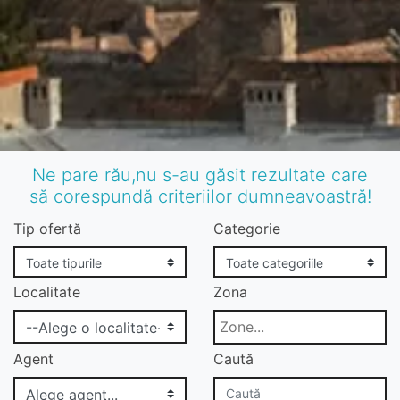
Ne pare rău,nu s-au găsit rezultate care
să corespundă criteriilor dumneavoastră!
Tip ofertă
Categorie
Localitate
Zona
Agent
Caută