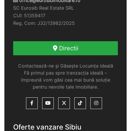
office@eurosibimobiliare.ro
SC Eurosib Real Estate SRL
CUI: 51359417
Reg. Com: J32/13982/2025
Directii
Contactează-ne și Găsește Locuința Ideală
Fă primul pas spre tranzacția ideală –
împreună vom găsi cea mai bună soluție
pentru nevoile tale imobiliare.
Oferte vanzare Sibiu