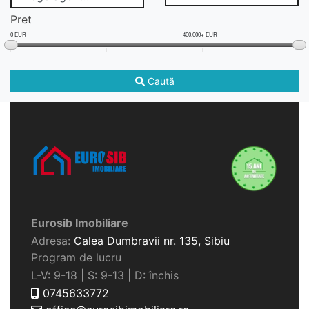
Pret
0 EUR
400.000+ EUR
Caută
Eurosib Imobiliare
Adresa:
Calea Dumbravii nr. 135,
Sibiu
Program de lucru
L-V: 9-18 | S: 9-13 | D: închis
0745633772