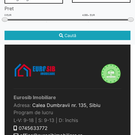
Pret
0 EUR
4.000+ EUR
Caută
Eurosib Imobiliare
Adresa:
Calea Dumbravii nr. 135,
Sibiu
Program de lucru
L-V: 9-18 | S: 9-13 | D: închis
0745633772