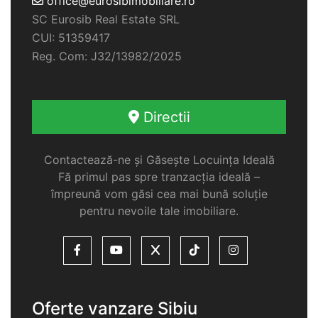
office@eurosibimobiliare.ro
SC Eurosib Real Estate SRL
CUI: 51359417
Reg. Com: J32/13982/2025
Directii
Contactează-ne și Găsește Locuința Ideală
Fă primul pas spre tranzacția ideală –
împreună vom găsi cea mai bună soluție
pentru nevoile tale imobiliare.
Oferte vanzare Sibiu