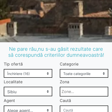
Ne pare rău,nu s-au găsit rezultate care
să corespundă criteriilor dumneavoastră!
Tip ofertă
Categorie
Localitate
Zona
Agent
Caută