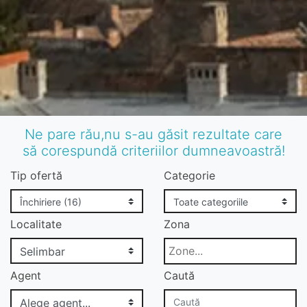
Ne pare rău,nu s-au găsit rezultate care
să corespundă criteriilor dumneavoastră!
Tip ofertă
Categorie
Localitate
Zona
Agent
Caută