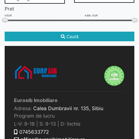
Pret
0 EUR
4.000+ EUR
Caută
Eurosib Imobiliare
Adresa:
Calea Dumbravii nr. 135,
Sibiu
Program de lucru
L-V: 9-18 | S: 9-13 | D: închis
0745633772