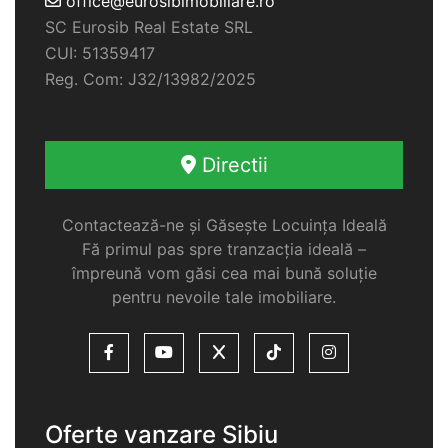
office@eurosibimobiliare.ro
SC Eurosib Real Estate SRL
CUI: 51359417
Reg. Com: J32/13982/2025
Directii
Contactează-ne și Găsește Locuința Ideală
Fă primul pas spre tranzacția ideală –
împreună vom găsi cea mai bună soluție
pentru nevoile tale imobiliare.
Oferte vanzare Sibiu