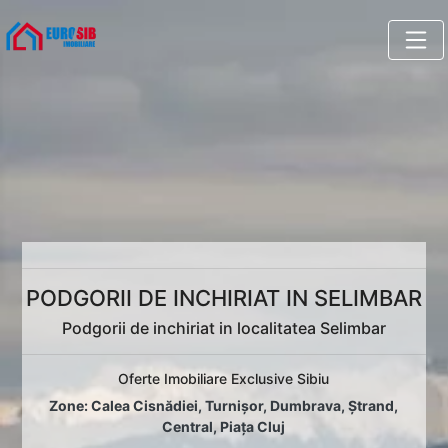
PODGORII DE INCHIRIAT IN SELIMBAR
Podgorii de inchiriat in localitatea Selimbar
Oferte Imobiliare Exclusive Sibiu
Zone:
Calea Cisnădiei
,
Turnișor
,
Dumbrava
,
Ștrand
,
Central
,
Piața Cluj