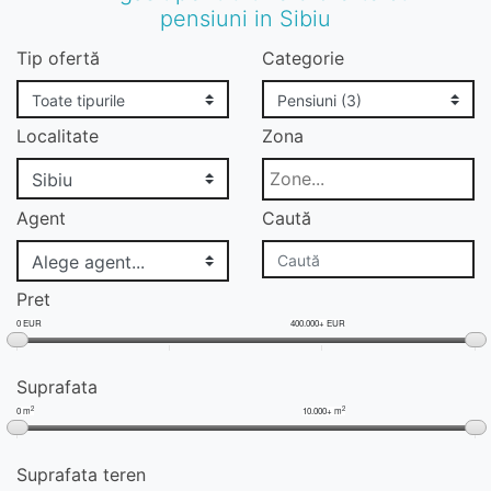
pensiuni in Sibiu
Tip ofertă
Categorie
Localitate
Zona
Agent
Caută
Pret
0 EUR
400.000+ EUR
Suprafata
2
2
0 m
10.000+ m
Suprafata teren