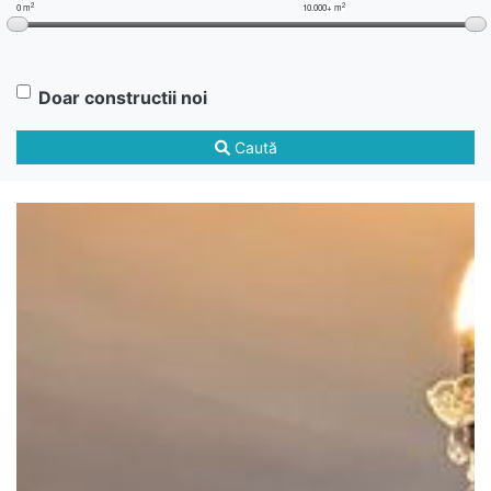
2
2
0 m
10.000+ m
Doar constructii noi
Caută