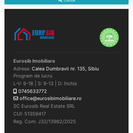
Eurosib Imobiliare
Adresa:
Calea Dumbravii nr. 135,
Sibiu
Program de lucru
L-V: 9-18 | S: 9-13 | D: închis
0745633772
office@eurosibimobiliare.ro
SC Eurosib Real Estate SRL
CUI: 51359417
Reg. Com: J32/13982/2025