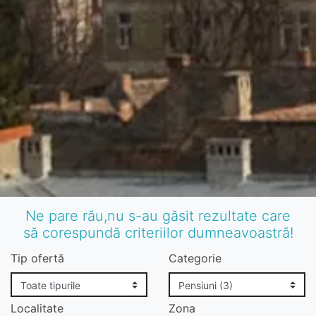
Ne pare rău,nu s-au găsit rezultate care
să corespundă criteriilor dumneavoastră!
Tip ofertă
Categorie
Localitate
Zona