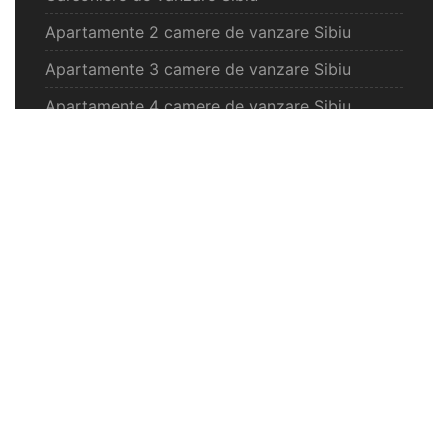
Apartamente 2 camere de vanzare Sibiu
Apartamente 3 camere de vanzare Sibiu
Apartamente 4 camere de vanzare Sibiu
Case de vanzare Sibiu
Spatii comercilale de vanzare Sibiu
Oferte vanzare Selimbar
Apartamente de vanzare Selimbar
Garsoniere de vanzare Selimbar
Apartamente 2 camere de vanzare Selimbar