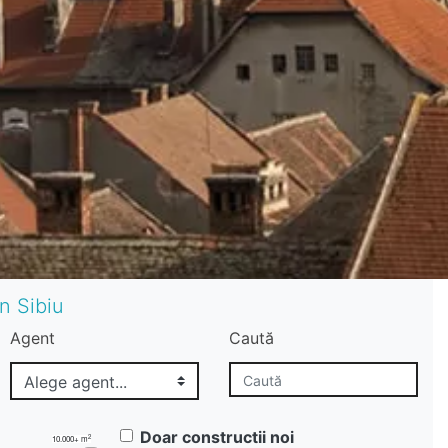
n Sibiu
Agent
Caută
Doar constructii noi
2
10.000+ m