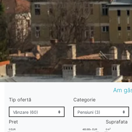
Am găs
Tip ofertă
Categorie
Pret
Suprafata
2
0 EUR
400.000+ EUR
0 m