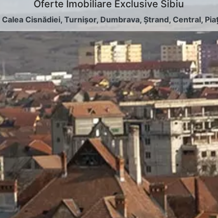
Oferte Imobiliare Exclusive Sibiu
:
Calea Cisnădiei
,
Turnișor
,
Dumbrava
,
Ștrand
,
Central
,
Pia