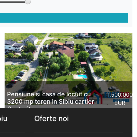
Pensiune si casa de locuit cu
1.500.000
3200 mp teren in Sibiu cartier
EUR
Gusterita
biu
Oferte noi
Exclusivitate, proprietatea oferită spre vânzare este
amplasată pe un teren intravilan, de 3206 mp, o
regăsim pe str. Viilor din mun Sibiu, la doar 4 km de