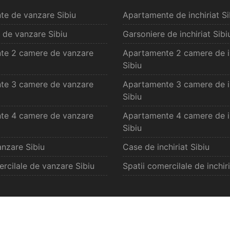
te de vanzare Sibiu
Apartamente de inchiriat Si
CITESTE MAI MULT
 de vanzare Sibiu
Garsoniere de inchiriat Sibi
te 2 camere de vanzare
Apartamente 2 camere de in
Sibiu
te 3 camere de vanzare
Apartamente 3 camere de in
Sibiu
te 4 camere de vanzare
Apartamente 4 camere de in
Sibiu
nzare Sibiu
Case de inchiriat Sibiu
ercilale de vanzare Sibiu
Spatii comercilale de inchiri
 vanzare Selimbar
Oferte inchiriat S