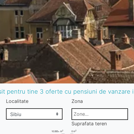
it pentru tine 3 oferte cu pensiuni de vanzare i
Localitate
Zona
Suprafata teren
2
2
10.000+ m
0 m