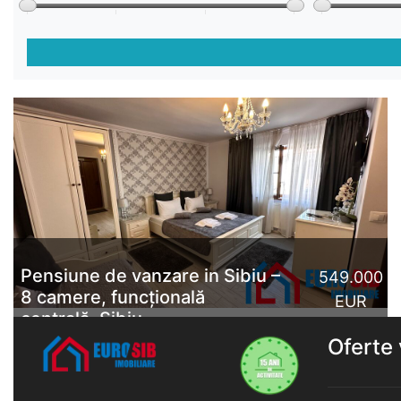
Pensiune de vanzare in Sibiu –
549.000
8 camere, funcțională
EUR
centrală, Sibiu
Oferte 
Pensiune de vanzare complet echipată și funcțională
din prima zi în inima Sibiului, situată în zona istorică,
aproape de Piața Mare și Turnul Sfatului.Descriere:8