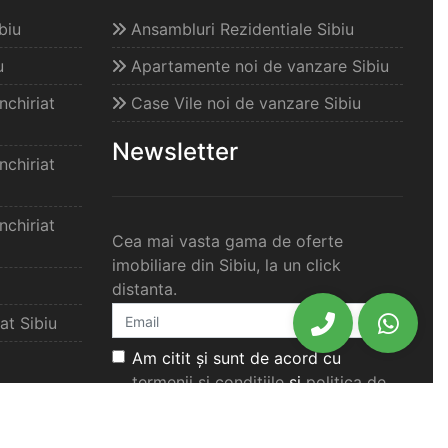
centrul ora�...
biu
Ansambluri Rezidentiale Sibiu
u
Apartamente noi de vanzare Sibiu
CITESTE MAI MULT
chiriat
Case Vile noi de vanzare Sibiu
Newsletter
chiriat
chiriat
Cea mai vasta gama de oferte
imobiliare din Sibiu, la un click
distanta.
at Sibiu
Am citit și sunt de acord cu
termenii si conditiile
si
politica de
confidențialitate
ale acestui
elimbar
website.