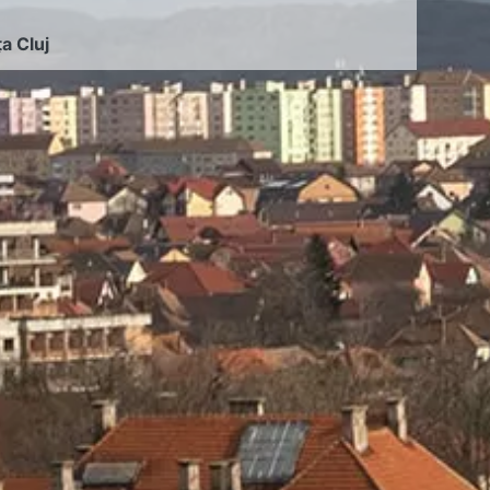
ța Cluj