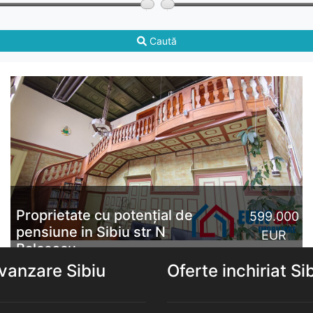
Caută
Proprietate cu potențial de
599.000
pensiune in Sibiu str N
EUR
Balcescu
vanzare Sibiu
Oferte inchiriat Si
Exclusivitate. Proprietatea oferită spre vânzare se află
în Sibiu, zona Ultracentrală, mai exact pe str. Nicolae
Bălcescu. Imobilul este dispus pe 3 niveluri (Et...