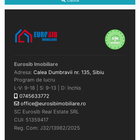
Eurosib Imobiliare
Adresa:
Calea Dumbravii nr. 135,
Sibiu
Program de lucru
L-V: 9-18 | S: 9-13 | D: închis
0745633772
office@eurosibimobiliare.ro
SC Eurosib Real Estate SRL
CUI: 51359417
Reg. Com: J32/13982/2025