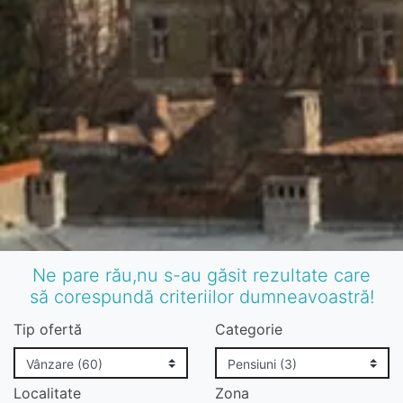
Ne pare rău,nu s-au găsit rezultate care
să corespundă criteriilor dumneavoastră!
Tip ofertă
Categorie
Localitate
Zona