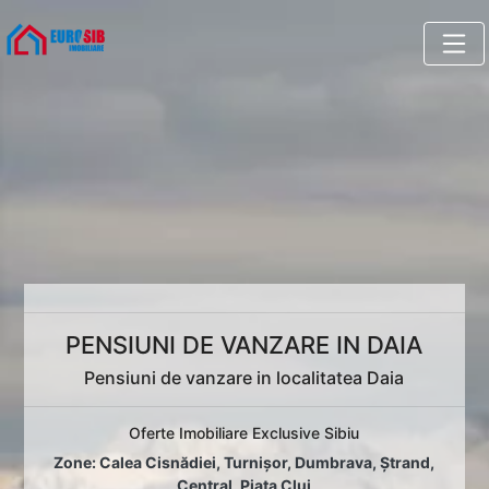
PENSIUNI DE VANZARE IN DAIA
Pensiuni de vanzare in localitatea Daia
Oferte Imobiliare Exclusive Sibiu
Zone:
Calea Cisnădiei
,
Turnișor
,
Dumbrava
,
Ștrand
,
Central
,
Piața Cluj