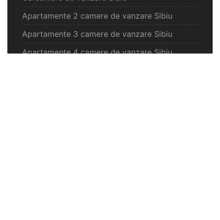
Apartamente 2 camere de vanzare Sibiu
Apartamente 3 camere de vanzare Sibiu
Apartamente 4 camere de vanzare Sibiu
Case de vanzare Sibiu
Spatii comercilale de vanzare Sibiu
Oferte vanzare Selimbar
Apartamente de vanzare Selimbar
Garsoniere de vanzare Selimbar
Apartamente 2 camere de vanzare Selimbar