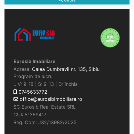
Eurosib Imobiliare
Adresa:
Calea Dumbravii nr. 135,
Sibiu
Program de lucru
L-V: 9-18 | S: 9-13 | D: închis
0745633772
office@eurosibimobiliare.ro
SC Eurosib Real Estate SRL
CUI: 51359417
Reg. Com: J32/13982/2025