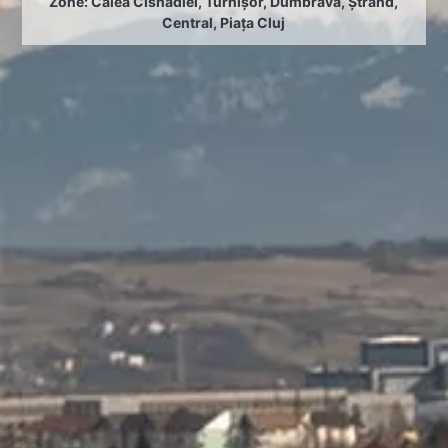
Zone:
Calea Cisnădiei
,
Turnișor
,
Dumbrava
,
Ștrand
,
Central
,
Piața Cluj