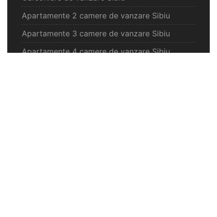
Apartamente 2 camere de vanzare Sibiu
Apartamente 3 camere de vanzare Sibiu
Apartamente 4 camere de vanzare Sibiu
Case de vanzare Sibiu
Spatii comercilale de vanzare Sibiu
Oferte vanzare Selimbar
Apartamente de vanzare Selimbar
Garsoniere de vanzare Selimbar
Apartamente 2 camere de vanzare Selimbar