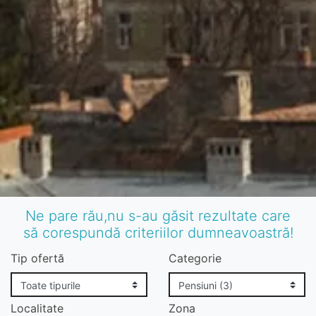
Ne pare rău,nu s-au găsit rezultate care
să corespundă criteriilor dumneavoastră!
Tip ofertă
Categorie
Localitate
Zona