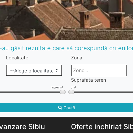
-au găsit rezultate care să corespundă criteriil
Localitate
Zona
Suprafata teren
2
2
10.000+ m
0 m
Caută
vanzare Sibiu
Oferte inchiriat Si