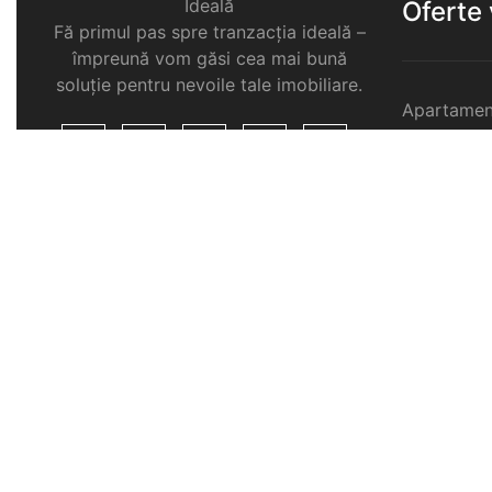
Ideală
Oferte
Fă primul pas spre tranzacția ideală –
împreună vom găsi cea mai bună
soluție pentru nevoile tale imobiliare.
Apartamen
Garsoniere
Apartamen
Selimbar
Apartamen
Selimbar
Apartamen
Selimbar
Case de v
Spatii com
Selimbar