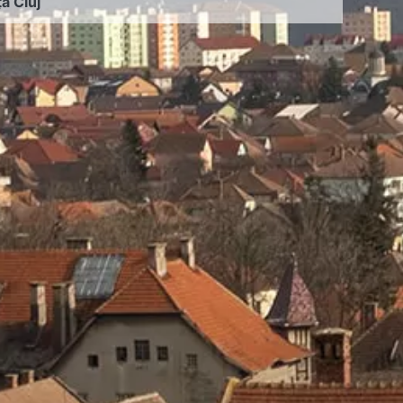
ța Cluj