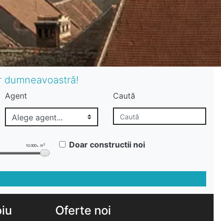
or dumneavoastră!
Agent
Caută
Doar constructii noi
2
10.000+ m
biu
Oferte noi