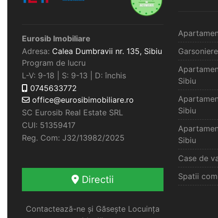
Apartamen
Eurosib Imobiliare
Adresa:
Calea Dumbravii nr. 135,
Sibiu
Garsoniere
Program de lucru
Apartamen
L-V: 9-18 | S: 9-13 | D: închis
Sibiu
0745633772
Apartamen
office@eurosibimobiliare.ro
Sibiu
SC Eurosib Real Estate SRL
CUI: 51359417
Apartamen
Reg. Com: J32/13982/2025
Sibiu
Case de va
Spatii com
Directii
Contactează-ne și Găsește Locuința