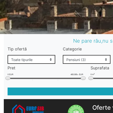
Ne pare rău,nu s
Tip ofertă
Categorie
Pret
Suprafata
2
0 EUR
400.000+ EUR
0 m
Oferte 