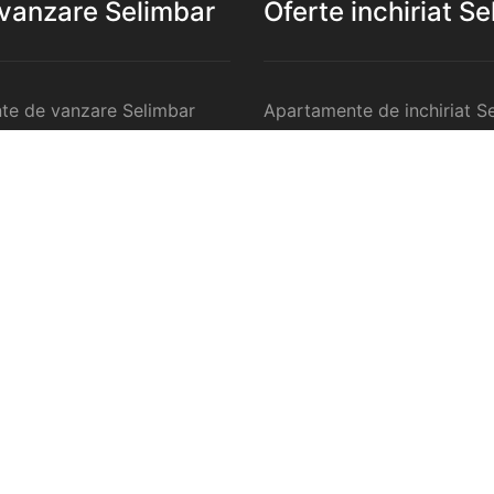
 vanzare Selimbar
Oferte inchiriat S
te de vanzare Selimbar
Apartamente de inchiriat S
 de vanzare Selimbar
Garsoniere de inchiriat Sel
te 2 camere de vanzare
Apartamente 2 camere de in
Selimbar
te 3 camere de vanzare
Apartamente 3 camere de in
Selimbar
te 4 camere de vanzare
Apartamente 4 camere de in
Selimbar
anzare Selimbar
Case de inchiriat Selimbar
ercilale de vanzare
Spatii comercilale de inchir
Selimbar