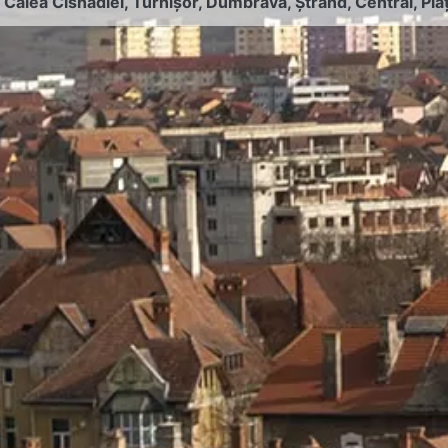
:
Calea Cisnădiei
,
Turnișor
,
Dumbrava
,
Ștrand
,
Central
,
Pia