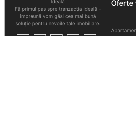
Ideală
Oferte
Fă primul pas spre tranzacția ideală –
împreună vom găsi cea mai bună
soluție pentru nevoile tale imobiliare.
Apartamen
Garsoniere
Apartamen
Selimbar
Apartamen
Selimbar
Apartamen
Selimbar
Case de v
Spatii com
Selimbar