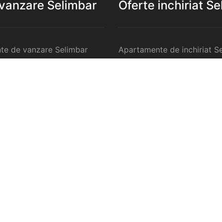
 vanzare Selimbar
Oferte inchiriat S
te de vanzare Selimbar
Apartamente de inchiriat S
 de vanzare Selimbar
Garsoniere de inchiriat Sel
te 2 camere de vanzare
Apartamente 2 camere de in
Selimbar
te 3 camere de vanzare
Apartamente 3 camere de in
Selimbar
te 4 camere de vanzare
Apartamente 4 camere de in
Selimbar
anzare Selimbar
Case de inchiriat Selimbar
ercilale de vanzare
Spatii comercilale de inchir
Selimbar