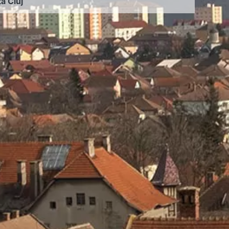
ța Cluj