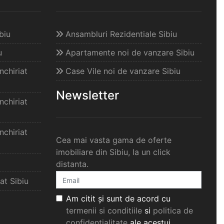
biu
Ansambluri Rezidentiale Sibiu
u
Apartamente noi de vanzare Sibiu
chiriat
Case Vile noi de vanzare Sibiu
Newsletter
chiriat
chiriat
Cea mai vasta gama de oferte
imobiliare din Sibiu, la un click
distanta.
at Sibiu
Am citit și sunt de acord cu
termenii si conditiile
si
politica de
confidențialitate
ale acestui