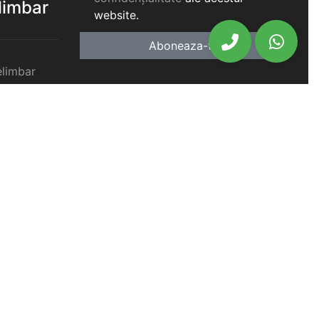
elimbar
website.
Aboneaza-te
elimbar
imbar
chiriat
chiriat
chiriat
iat