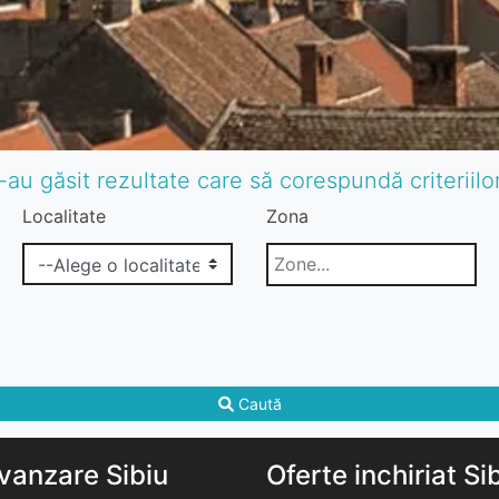
-au găsit rezultate care să corespundă criteriil
Localitate
Zona
Caută
vanzare Sibiu
Oferte inchiriat Si