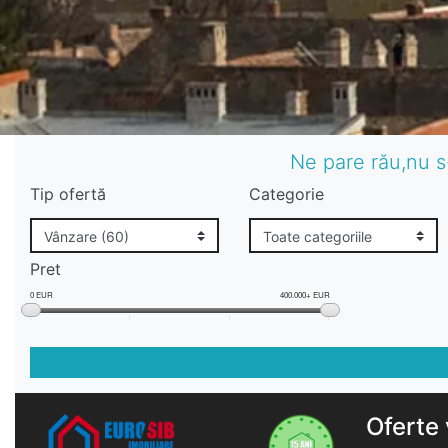
Ne pare rău,nu s
Tip ofertă
Categorie
Pret
0 EUR
400.000+ EUR
Oferte 