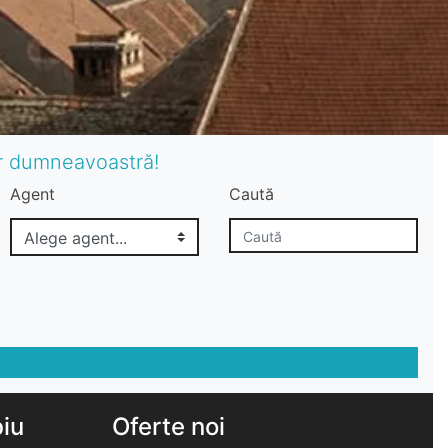
or dumneavoastră!
Agent
Caută
biu
Oferte noi