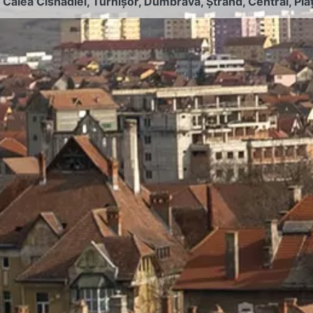
:
Calea Cisnădiei
,
Turnișor
,
Dumbrava
,
Ștrand
,
Central
,
Pia