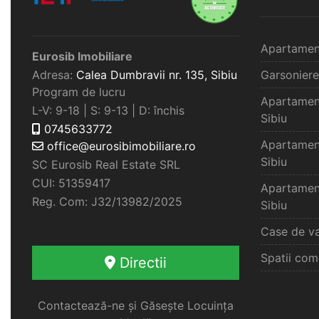
Apartamen
Eurosib Imobiliare
Adresa:
Calea Dumbravii nr. 135,
Sibiu
Garsoniere
Program de lucru
Apartamen
L-V: 9-18 | S: 9-13 | D: închis
Sibiu
0745633772
Apartamen
office@eurosibimobiliare.ro
Sibiu
SC Eurosib Real Estate SRL
CUI: 51359417
Apartamen
Reg. Com: J32/13982/2025
Sibiu
Case de va
Spatii com
Directii
Contactează-ne și Găsește Locuința