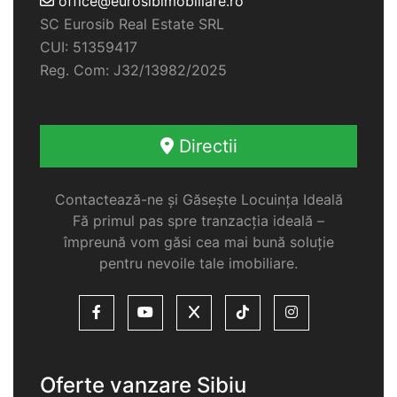
office@eurosibimobiliare.ro
SC Eurosib Real Estate SRL
CUI: 51359417
Reg. Com: J32/13982/2025
Directii
Contactează-ne și Găsește Locuința Ideală
Fă primul pas spre tranzacția ideală –
împreună vom găsi cea mai bună soluție
pentru nevoile tale imobiliare.
Oferte vanzare Sibiu