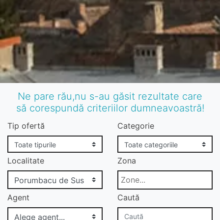
Ne pare rău,nu s-au găsit rezultate care
să corespundă criteriilor dumneavoastră!
Tip ofertă
Categorie
Localitate
Zona
Agent
Caută