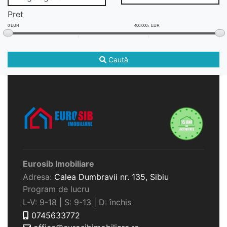
Pret
0 EUR
400.000+ EUR
Caută
Eurosib Imobiliare
Adresa:
Calea Dumbravii nr. 135,
Sibiu
Program de lucru
L-V: 9-18 | S: 9-13 | D: închis
0745633772