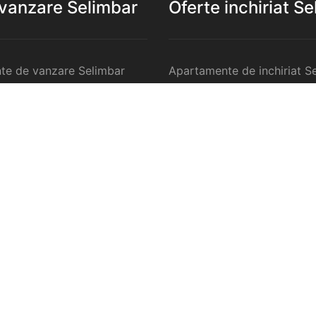
 vanzare Selimbar
Oferte inchiriat S
te de vanzare Selimbar
Apartamente de inchiriat S
 de vanzare Selimbar
Garsoniere de inchiriat Sel
te 2 camere de vanzare
Apartamente 2 camere de in
Selimbar
te 3 camere de vanzare
Apartamente 3 camere de in
Selimbar
te 4 camere de vanzare
Apartamente 4 camere de in
Selimbar
anzare Selimbar
Case de inchiriat Selimbar
ercilale de vanzare
Spatii comercilale de inchir
Selimbar