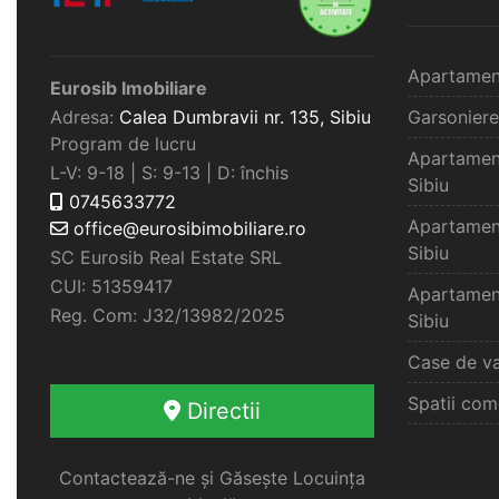
Apartamen
Eurosib Imobiliare
Adresa:
Calea Dumbravii nr. 135,
Sibiu
Garsoniere
Program de lucru
Apartamen
L-V: 9-18 | S: 9-13 | D: închis
Sibiu
0745633772
Apartamen
office@eurosibimobiliare.ro
Sibiu
SC Eurosib Real Estate SRL
CUI: 51359417
Apartamen
Reg. Com: J32/13982/2025
Sibiu
Case de va
Spatii com
Directii
Contactează-ne și Găsește Locuința