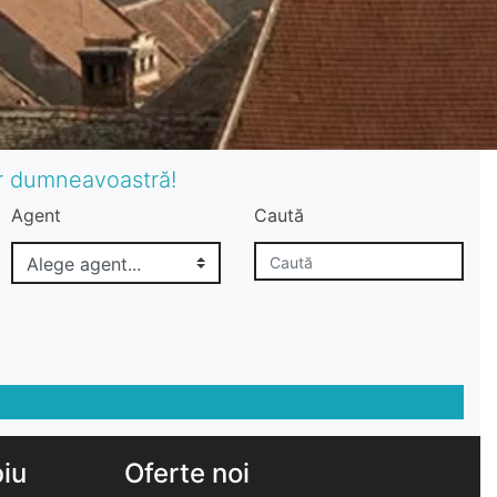
or dumneavoastră!
Agent
Caută
biu
Oferte noi