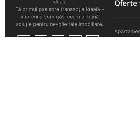
Ideală
Oferte
Fă primul pas spre tranzacția ideală –
împreună vom găsi cea mai bună
soluție pentru nevoile tale imobiliare.
Apartamen
Garsoniere
Apartamen
Selimbar
Apartamen
Selimbar
Apartamen
Selimbar
Case de v
Spatii com
Selimbar