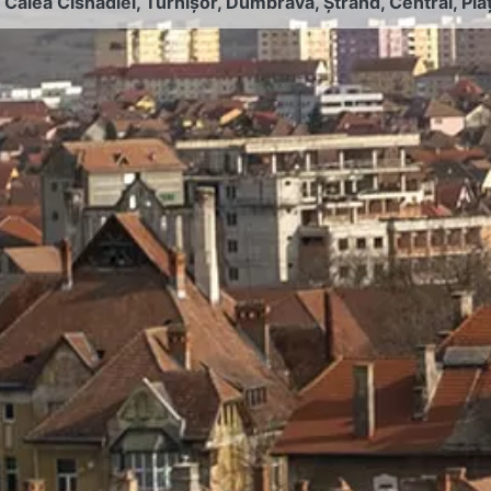
:
Calea Cisnădiei
,
Turnișor
,
Dumbrava
,
Ștrand
,
Central
,
Pia