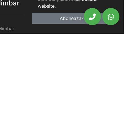
elimbar
website.
Aboneaza-te
elimbar
imbar
chiriat
chiriat
chiriat
iat