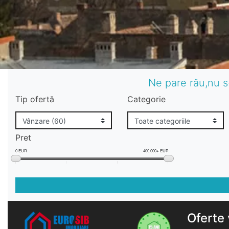
Ne pare rău,nu s
Tip ofertă
Categorie
Pret
0 EUR
400.000+ EUR
Oferte 