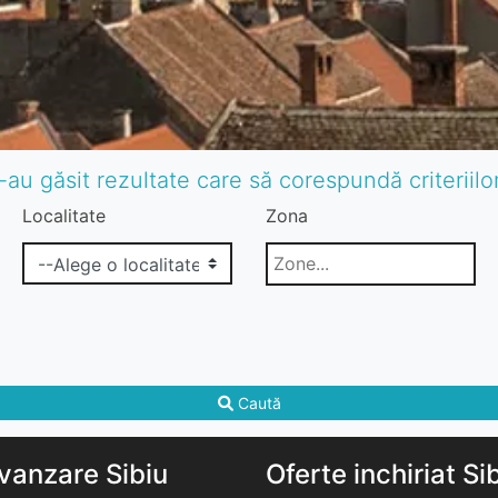
-au găsit rezultate care să corespundă criteriil
Localitate
Zona
Caută
vanzare Sibiu
Oferte inchiriat Si