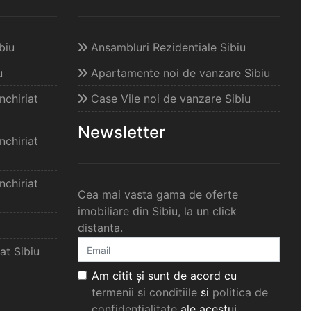
biu
Ansambluri Rezidentiale Sibiu
u
Apartamente noi de vanzare Sibiu
chiriat
Case Vile noi de vanzare Sibiu
Newsletter
chiriat
chiriat
Cea mai vasta gama de oferte
imobiliare din Sibiu, la un click
distanta.
at Sibiu
Am citit și sunt de acord cu
termenii si conditiile
si
politica de
confidențialitate
ale acestui