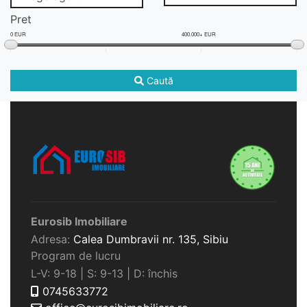
Pret
0 EUR
400.000+ EUR
Caută
Eurosib Imobiliare
Adresa:
Calea Dumbravii nr. 135,
Sibiu
Program de lucru
L-V: 9-18 | S: 9-13 | D: închis
0745633772