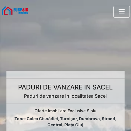
PADURI DE VANZARE IN SACEL
Paduri de vanzare in localitatea Sacel
Oferte Imobiliare Exclusive Sibiu
Zone:
Calea Cisnădiei
,
Turnișor
,
Dumbrava
,
Ștrand
,
Central
,
Piața Cluj