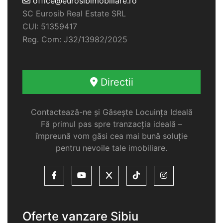
office@eurosibimobiliare.ro
SC Eurosib Real Estate SRL
CUI: 51359417
Reg. Com: J32/13982/2025
Directii
Contactează-ne și Găsește Locuința Ideală
Fă primul pas spre tranzacția ideală –
împreună vom găsi cea mai bună soluție
pentru nevoile tale imobiliare.
Oferte vanzare Sibiu