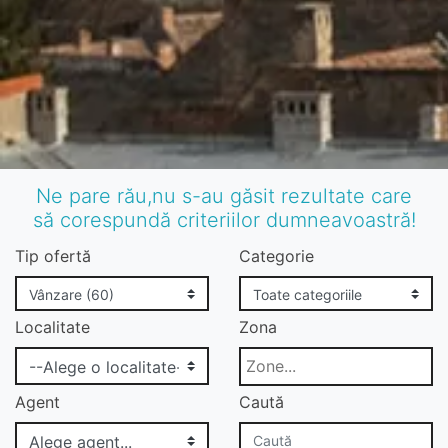
Ne pare rău,nu s-au găsit rezultate care
să corespundă criteriilor dumneavoastră!
Tip ofertă
Categorie
Localitate
Zona
Agent
Caută