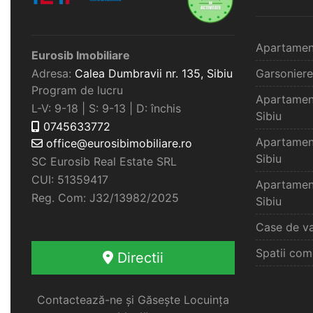
Apartamen
Eurosib Imobiliare
Adresa:
Calea Dumbravii nr. 135,
Sibiu
Garsoniere
Program de lucru
Apartamen
L-V: 9-18 | S: 9-13 | D: închis
Sibiu
0745633772
Apartamen
office@eurosibimobiliare.ro
Sibiu
SC Eurosib Real Estate SRL
CUI: 51359417
Apartamen
Reg. Com: J32/13982/2025
Sibiu
Case de va
Spatii com
Directii
Contactează-ne și Găsește Locuința