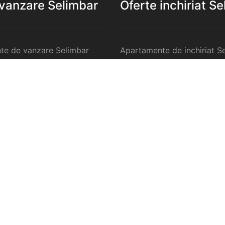
 vanzare Selimbar
Oferte inchiriat S
te de vanzare Selimbar
Apartamente de inchiriat S
 de vanzare Selimbar
Garsoniere de inchiriat Sel
te 2 camere de vanzare
Apartamente 2 camere de in
Selimbar
te 3 camere de vanzare
Apartamente 3 camere de in
Selimbar
te 4 camere de vanzare
Apartamente 4 camere de in
Selimbar
anzare Selimbar
Case de inchiriat Selimbar
ercilale de vanzare
Spatii comercilale de inchir
Selimbar