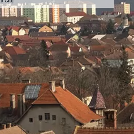
ța Cluj