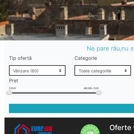
Ne pare rău,nu s
Tip ofertă
Categorie
Pret
0 EUR
400.000+ EUR
Oferte 