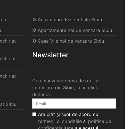
biu
Ansambluri Rezidentiale Sibiu
u
Apartamente noi de vanzare Sibiu
chiriat
Case Vile noi de vanzare Sibiu
Newsletter
chiriat
chiriat
Cea mai vasta gama de oferte
imobiliare din Sibiu, la un click
distanta.
at Sibiu
Am citit și sunt de acord cu
termenii si conditiile
si
politica de
confidențialitate
ale acestui