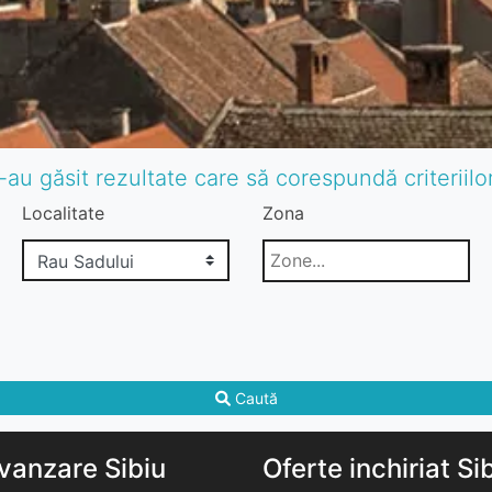
-au găsit rezultate care să corespundă criteriil
Localitate
Zona
Caută
vanzare Sibiu
Oferte inchiriat Si