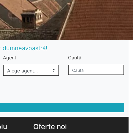
or dumneavoastră!
Agent
Caută
biu
Oferte noi