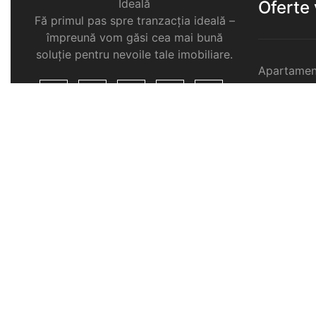
Ideală
Oferte
Fă primul pas spre tranzacția ideală –
împreună vom găsi cea mai bună
soluție pentru nevoile tale imobiliare.
Apartamen
Garsoniere
Apartamen
Selimbar
Apartamen
Selimbar
Apartamen
Selimbar
Case de v
Spatii com
Selimbar