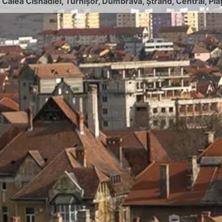
:
Calea Cisnădiei
,
Turnișor
,
Dumbrava
,
Ștrand
,
Central
,
Pia