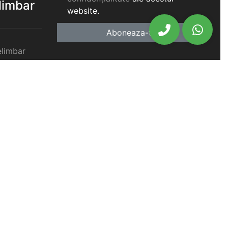
elimbar
website.
Aboneaza-te
elimbar
imbar
chiriat
chiriat
chiriat
iat