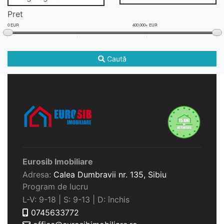
Pret
0 EUR
400.000+ EUR
Caută
Eurosib Imobiliare
Adresa:
Calea Dumbravii nr. 135,
Sibiu
Program de lucru
L-V: 9-18 | S: 9-13 | D: închis
0745633772