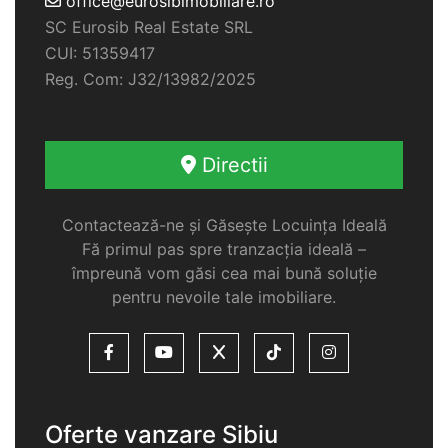
office@eurosibimobiliare.ro
SC Eurosib Real Estate SRL
CUI: 51359417
Reg. Com: J32/13982/2025
Directii
Contactează-ne și Găsește Locuința Ideală
Fă primul pas spre tranzacția ideală –
împreună vom găsi cea mai bună soluție
pentru nevoile tale imobiliare.
Oferte vanzare Sibiu