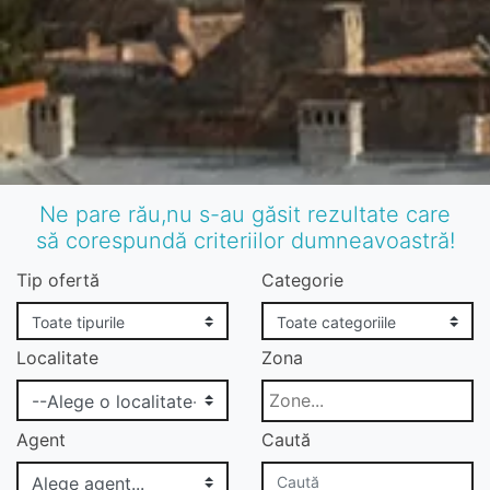
Ne pare rău,nu s-au găsit rezultate care
să corespundă criteriilor dumneavoastră!
Tip ofertă
Categorie
Localitate
Zona
Agent
Caută