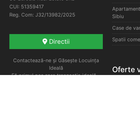
CUI: 51359417
Apartament
Reg. Com: J32/13982/2025
Sibiu
Case de van
Spatii come
Directii
Contactează-ne și Găsește Locuința
Ideală
Oferte 
Fă primul pas spre tranzacția ideală –
împreună vom găsi cea mai bună
soluție pentru nevoile tale imobiliare.
Apartament
Garsoniere 
Apartament
Selimbar
Apartament