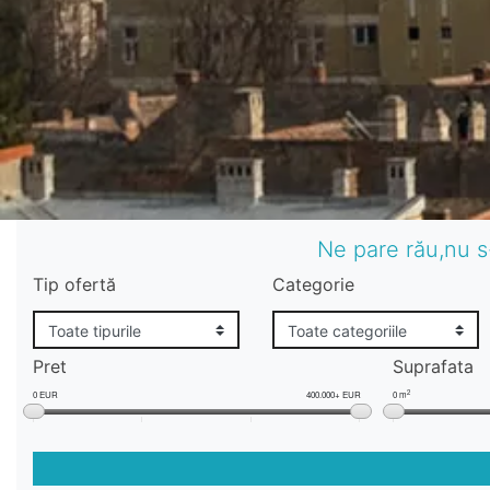
Ne pare rău,nu s
Tip ofertă
Categorie
Pret
Suprafata
2
0 EUR
400.000+ EUR
0 m