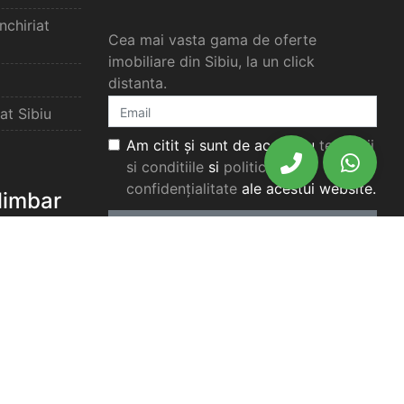
chiriat
Cea mai vasta gama de oferte
imobiliare din Sibiu, la un click
distanta.
at Sibiu
Am citit și sunt de acord cu
termenii
si conditiile
si
politica de
confidențialitate
ale acestui website.
elimbar
Aboneaza-te
elimbar
imbar
chiriat
chiriat