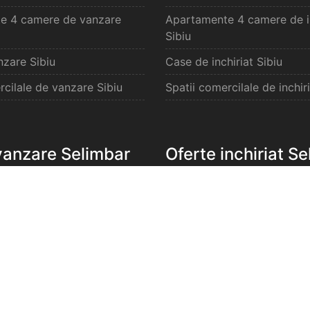
e 4 camere de vanzare
Apartamente 4 camere de in
Sibiu
zare Sibiu
Case de inchiriat Sibiu
rcilale de vanzare Sibiu
Spatii comercilale de inchiri
vanzare Selimbar
Oferte inchiriat S
e de vanzare Selimbar
Apartamente de inchiriat S
de vanzare Selimbar
Garsoniere de inchiriat Sel
e 2 camere de vanzare
Apartamente 2 camere de in
Selimbar
e 3 camere de vanzare
Apartamente 3 camere de in