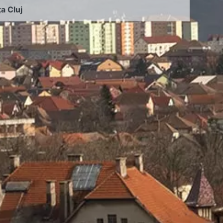
ța Cluj