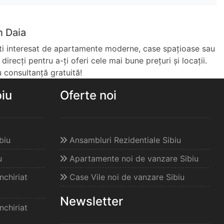
n Daia
 ești interesat de apartamente moderne, case spațioase sau
direcți pentru a-ți oferi cele mai bune prețuri și locații.
 consultanță gratuită!
biu
Oferte noi
biu
Ansambluri Rezidentiale Sibiu
u
Apartamente noi de vanzare Sibiu
chiriat
Case Vile noi de vanzare Sibiu
Newsletter
chiriat