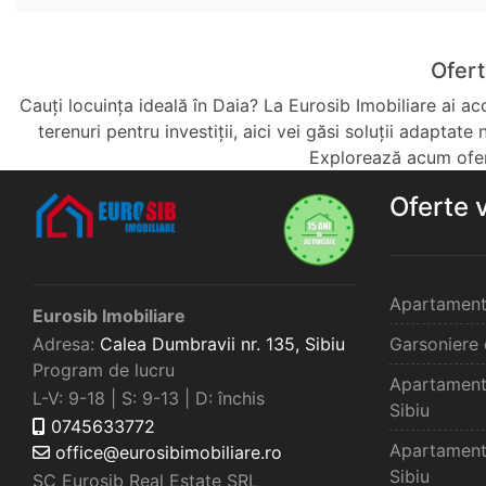
Ofert
Cauți locuința ideală în Daia? La Eurosib Imobiliare ai a
terenuri pentru investiții, aici vei găsi soluții adaptate
Explorează acum ofert
Oferte 
Apartament
Eurosib Imobiliare
Adresa:
Calea Dumbravii nr. 135,
Sibiu
Garsoniere 
Program de lucru
Apartament
L-V: 9-18 | S: 9-13 | D: închis
Sibiu
0745633772
Apartament
office@eurosibimobiliare.ro
Sibiu
SC Eurosib Real Estate SRL