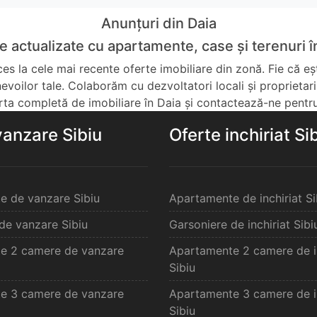
Anunțuri din Daia
e actualizate cu apartamente, case și terenuri î
cces la cele mai recente oferte imobiliare din zonă. Fie că
 nevoilor tale. Colaborăm cu dezvoltatori locali și proprietari 
a completă de imobiliare în Daia și contactează-ne pentru
vanzare Sibiu
Oferte inchiriat Si
e de vanzare Sibiu
Apartamente de inchiriat Si
de vanzare Sibiu
Garsoniere de inchiriat Sibi
e 2 camere de vanzare
Apartamente 2 camere de in
Sibiu
e 3 camere de vanzare
Apartamente 3 camere de in
Sibiu