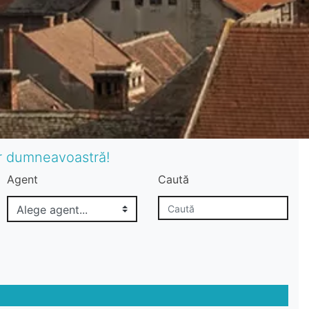
or dumneavoastră!
Agent
Caută