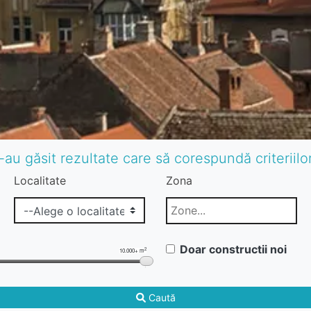
-au găsit rezultate care să corespundă criteriil
Localitate
Zona
Doar constructii noi
2
10.000+ m
Caută