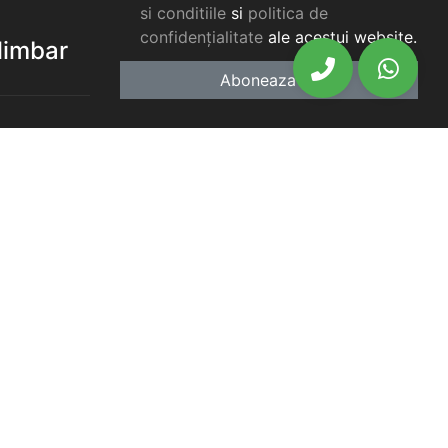
si conditiile
si
politica de
confidențialitate
ale acestui website.
elimbar
Aboneaza-te
elimbar
imbar
chiriat
chiriat
chiriat
iat Selimbar