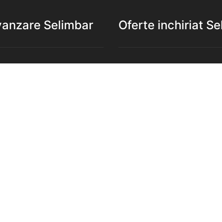
vanzare Selimbar
Oferte inchiriat S
e de vanzare Selimbar
Apartamente de inchiriat S
de vanzare Selimbar
Garsoniere de inchiriat Sel
e 2 camere de vanzare
Apartamente 2 camere de in
Selimbar
e 3 camere de vanzare
Apartamente 3 camere de in
Selimbar
e 4 camere de vanzare
Apartamente 4 camere de in
Selimbar
nzare Selimbar
Case de inchiriat Selimbar
rcilale de vanzare Selimbar
Spatii comercilale de inchir