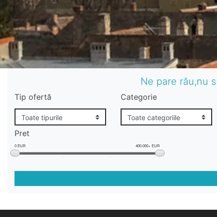
Ne pare rău,nu s
Tip ofertă
Categorie
Pret
0 EUR
400.000+ EUR