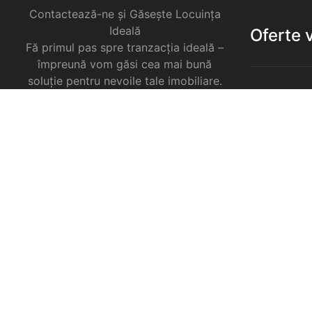
Contactează-ne și Găsește Locuința
Ideală
Oferte 
Fă primul pas spre tranzacția ideală –
împreună vom găsi cea mai bună
soluție pentru nevoile tale imobiliare.
Apartament
Garsoniere 
Apartament
Selimbar
Apartament
Selimbar
Apartament
Selimbar
Case de va
Spatii come