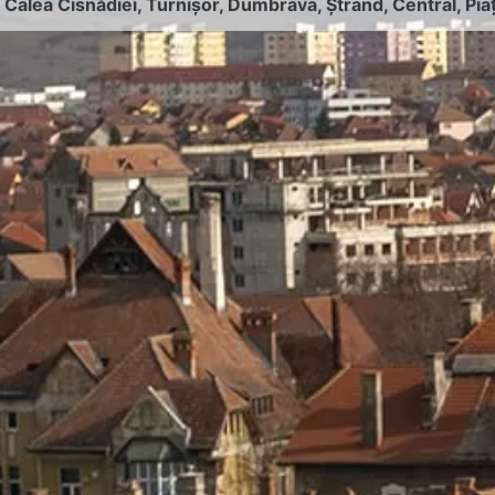
:
Calea Cisnădiei
,
Turnișor
,
Dumbrava
,
Ștrand
,
Central
,
Pia