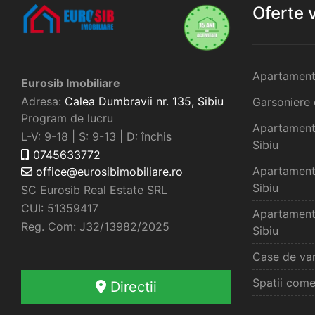
Oferte 
Apartament
Eurosib Imobiliare
Adresa:
Calea Dumbravii nr. 135,
Sibiu
Garsoniere 
Program de lucru
Apartament
L-V: 9-18 | S: 9-13 | D: închis
Sibiu
0745633772
Apartament
office@eurosibimobiliare.ro
Sibiu
SC Eurosib Real Estate SRL
CUI: 51359417
Apartament
Reg. Com: J32/13982/2025
Sibiu
Case de van
Spatii come
Directii