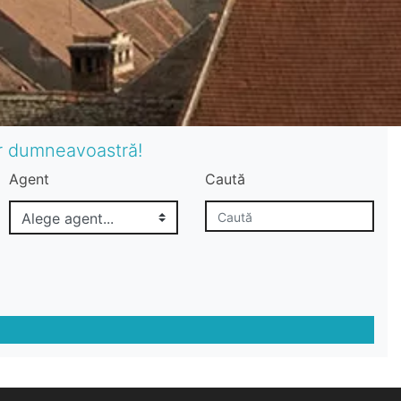
or dumneavoastră!
Agent
Caută