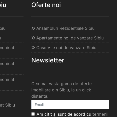
biu
Oferte noi
biu
Ansambluri Rezidentiale Sibiu
u
Apartamente noi de vanzare Sibiu
chiriat
Case Vile noi de vanzare Sibiu
Newsletter
chiriat
chiriat
Cea mai vasta gama de oferte
imobiliare din Sibiu, la un click
distanta.
at Sibiu
Am citit și sunt de acord cu
termenii