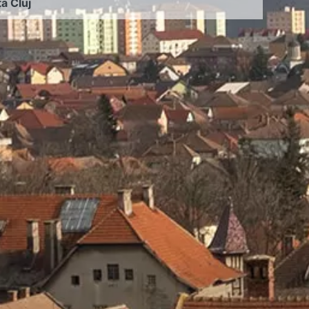
ța Cluj