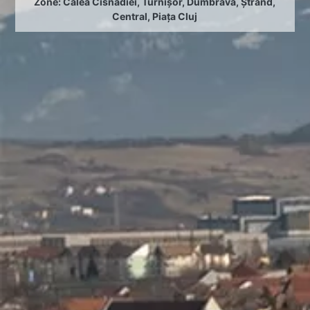
Zone:
Calea Cisnădiei
,
Turnișor
,
Dumbrava
,
Ștrand
,
Central
,
Piața Cluj