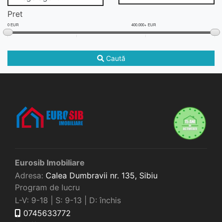
Pret
0 EUR
400.000+ EUR
Caută
Eurosib Imobiliare
Adresa:
Calea Dumbravii nr. 135,
Sibiu
Program de lucru
L-V: 9-18 | S: 9-13 | D: închis
0745633772