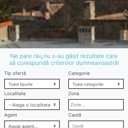
Ne pare rău,nu s-au găsit rezultate care
să corespundă criteriilor dumneavoastră!
Tip ofertă
Categorie
Localitate
Zona
Agent
Caută