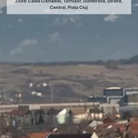
Zone:
Calea Cisnădiei
,
Turnișor
,
Dumbrava
,
Ștrand
,
Central
,
Piața Cluj