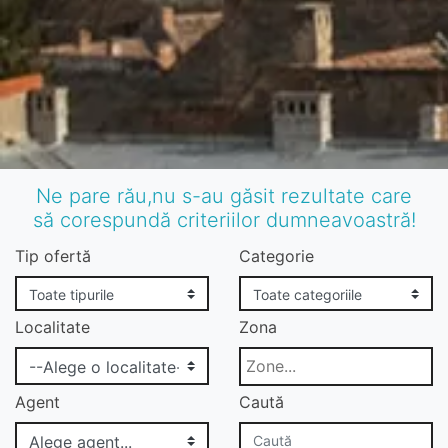
Ne pare rău,nu s-au găsit rezultate care
să corespundă criteriilor dumneavoastră!
Tip ofertă
Categorie
Localitate
Zona
Agent
Caută