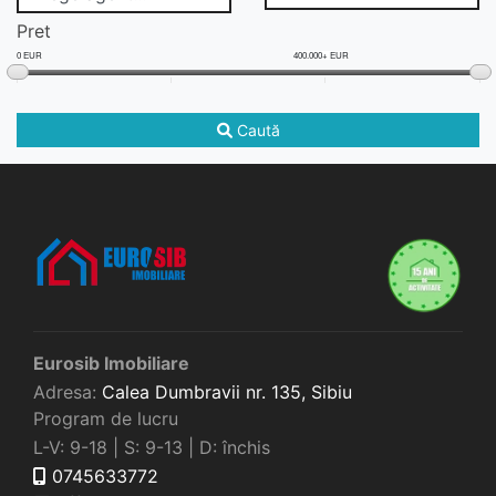
Pret
0 EUR
400.000+ EUR
Caută
Eurosib Imobiliare
Adresa:
Calea Dumbravii nr. 135,
Sibiu
Program de lucru
L-V: 9-18 | S: 9-13 | D: închis
0745633772