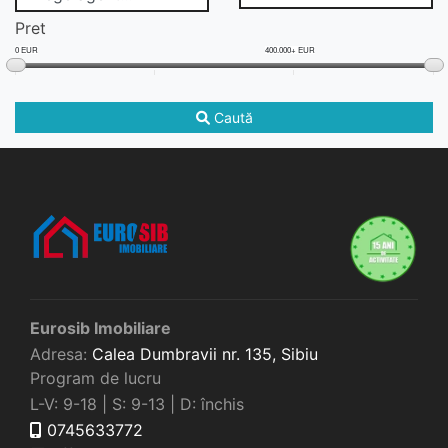
Pret
0 EUR
400.000+ EUR
Caută
Eurosib Imobiliare
Adresa:
Calea Dumbravii nr. 135,
Sibiu
Program de lucru
L-V: 9-18 | S: 9-13 | D: închis
0745633772