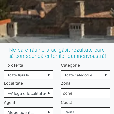
Ne pare rău,nu s-au găsit rezultate care
să corespundă criteriilor dumneavoastră!
Tip ofertă
Categorie
Localitate
Zona
Agent
Caută