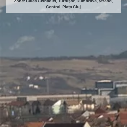
Zone:
Calea Cisnădiei
,
Turnișor
,
Dumbrava
,
Ștrand
,
Central
,
Piața Cluj