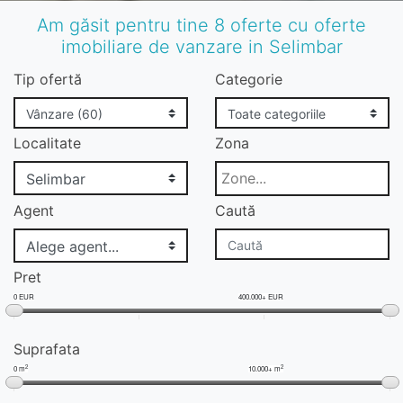
Am găsit pentru tine 8 oferte cu oferte
imobiliare de vanzare in Selimbar
Tip ofertă
Categorie
Localitate
Zona
Agent
Caută
Pret
0 EUR
400.000+ EUR
Suprafata
2
2
0 m
10.000+ m