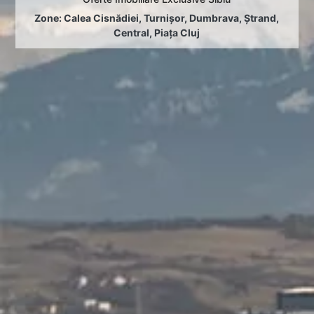
Zone:
Calea Cisnădiei
,
Turnișor
,
Dumbrava
,
Ștrand
,
Central
,
Piața Cluj