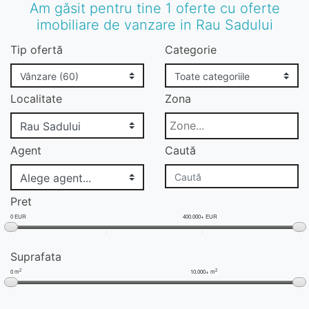
Am găsit pentru tine 1 oferte cu oferte
imobiliare de vanzare in Rau Sadului
Tip ofertă
Categorie
Localitate
Zona
Agent
Caută
Pret
0 EUR
400.000+ EUR
Suprafata
2
2
0 m
10.000+ m