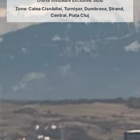
Oferte Imobiliare Exclusive Sibiu
Zone:
Calea Cisnădiei
,
Turnișor
,
Dumbrava
,
Ștrand
,
Central
,
Piața Cluj