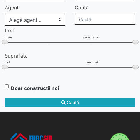
Agent
Caută
Pret
0 EUR
400.000+ EUR
Suprafata
2
2
0 m
10.000+ m
Doar constructii noi
Caută