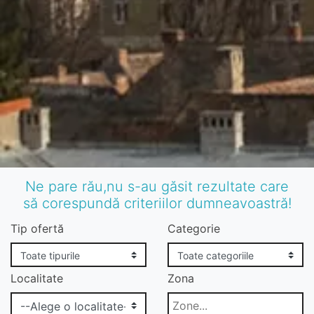
Ne pare rău,nu s-au găsit rezultate care
să corespundă criteriilor dumneavoastră!
Tip ofertă
Categorie
Localitate
Zona