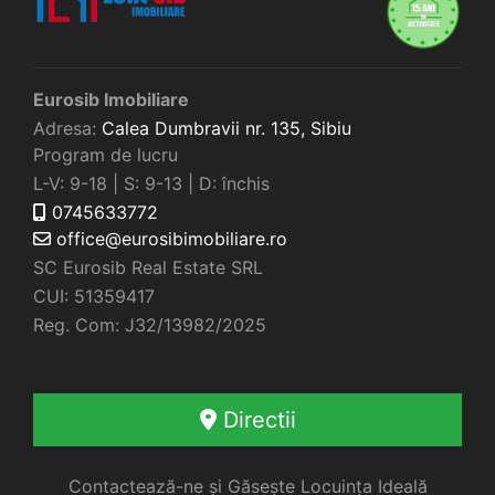
Eurosib Imobiliare
Adresa:
Calea Dumbravii nr. 135,
Sibiu
Program de lucru
L-V: 9-18 | S: 9-13 | D: închis
0745633772
office@eurosibimobiliare.ro
SC Eurosib Real Estate SRL
CUI: 51359417
Reg. Com: J32/13982/2025
Directii
Contactează-ne și Găsește Locuința Ideală