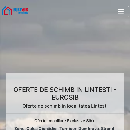
OFERTE DE SCHIMB IN LINTESTI -
EUROSIB
Oferte de schimb in localitatea Lintesti
Oferte Imobiliare Exclusive Sibiu
Zone:
Calea Cisnădiei
,
Turnișor
,
Dumbrava
,
Ștrand
,