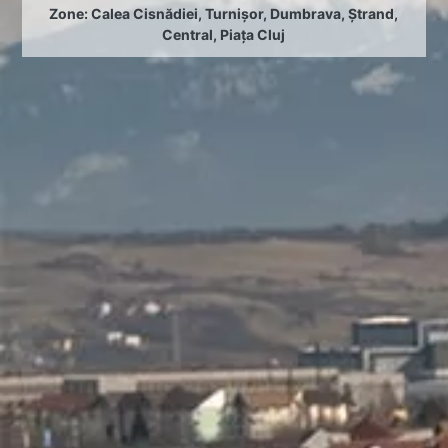
Zone:
Calea Cisnădiei
,
Turnișor
,
Dumbrava
,
Ștrand
,
Central
,
Piața Cluj