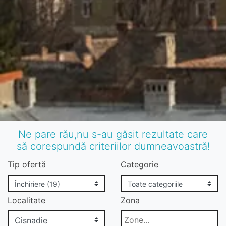
Ne pare rău,nu s-au găsit rezultate care
să corespundă criteriilor dumneavoastră!
Tip ofertă
Categorie
Localitate
Zona