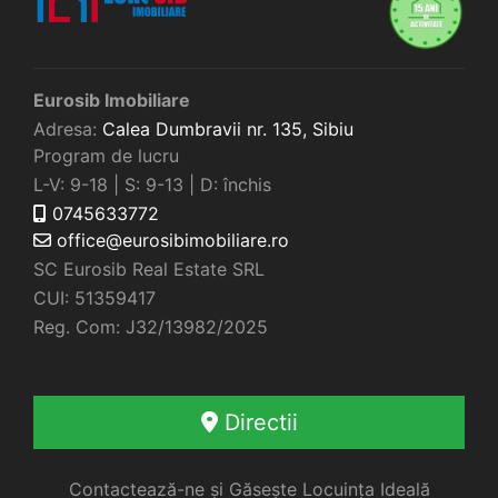
Eurosib Imobiliare
Adresa:
Calea Dumbravii nr. 135,
Sibiu
Program de lucru
L-V: 9-18 | S: 9-13 | D: închis
0745633772
office@eurosibimobiliare.ro
SC Eurosib Real Estate SRL
CUI: 51359417
Reg. Com: J32/13982/2025
Directii
Contactează-ne și Găsește Locuința Ideală