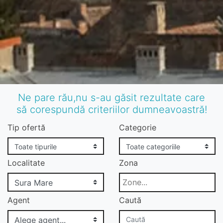
Ne pare rău,nu s-au găsit rezultate care
să corespundă criteriilor dumneavoastră!
Tip ofertă
Categorie
Localitate
Zona
Agent
Caută