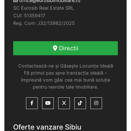
office@eurosibimobiliare.ro
SC Eurosib Real Estate SRL
CUI: 51359417
Reg. Com: J32/13982/2025
Directii
Contactează-ne și Găsește Locuința Ideală
Fă primul pas spre tranzacția ideală –
împreună vom găsi cea mai bună soluție
pentru nevoile tale imobiliare.
Oferte vanzare Sibiu