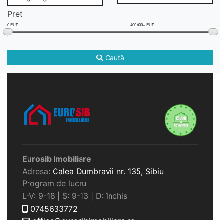
Pret
0 EUR
400.000+ EUR
Caută
Eurosib Imobiliare
Adresa:
Calea Dumbravii nr. 135,
Sibiu
Program de lucru
L-V: 9-18 | S: 9-13 | D: închis
0745633772