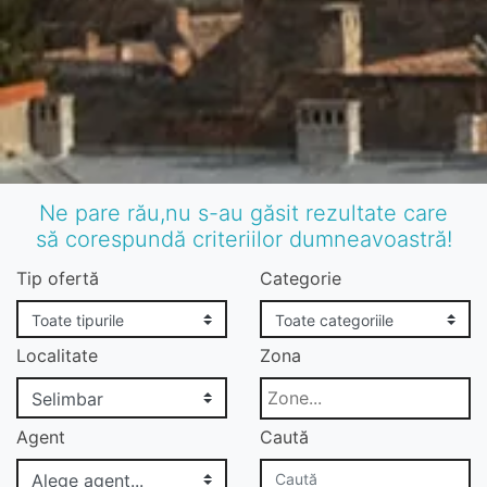
Ne pare rău,nu s-au găsit rezultate care
să corespundă criteriilor dumneavoastră!
Tip ofertă
Categorie
Localitate
Zona
Agent
Caută