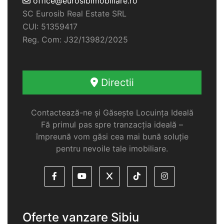
office@eurosibimobiliare.ro
SC Eurosib Real Estate SRL
CUI: 51359417
Reg. Com: J32/13982/2025
Directii
Contactează-ne și Găsește Locuința Ideală
Fă primul pas spre tranzacția ideală –
împreună vom găsi cea mai bună soluție
pentru nevoile tale imobiliare.
Oferte vanzare Sibiu