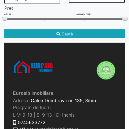
Pret
0 EUR
400.000+ EUR
Caută
Eurosib Imobiliare
Adresa:
Calea Dumbravii nr. 135,
Sibiu
Program de lucru
L-V: 9-18 | S: 9-13 | D: închis
0745633772