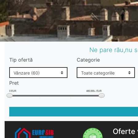
Ne pare rău,nu s
Tip ofertă
Categorie
Pret
0 EUR
400.000+ EUR
Oferte 