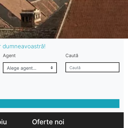
or dumneavoastră!
Agent
Caută
biu
Oferte noi