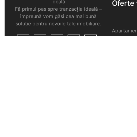
Ideală
Oferte
Fă primul pas spre tranzacția ideală –
împreună vom găsi cea mai bună
soluție pentru nevoile tale imobiliare.
Apartamen
Garsoniere
Apartamen
Selimbar
Apartamen
Selimbar
Apartamen
Selimbar
Case de v
Spatii com
Selimbar