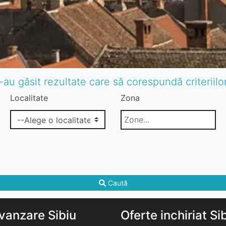
-au găsit rezultate care să corespundă criteriil
Localitate
Zona
Caută
vanzare Sibiu
Oferte inchiriat Si