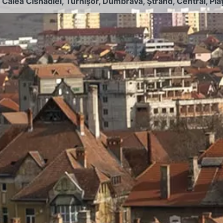
:
Calea Cisnădiei
,
Turnișor
,
Dumbrava
,
Ștrand
,
Central
,
Pia