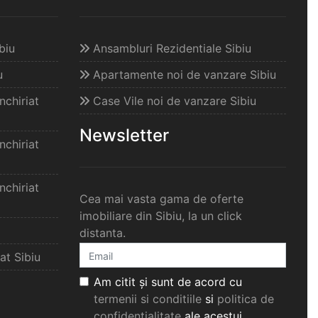
biu
Ansambluri Rezidentiale Sibiu
u
Apartamente noi de vanzare Sibiu
chiriat
Case Vile noi de vanzare Sibiu
Newsletter
chiriat
chiriat
Cea mai vasta gama de oferte
imobiliare din Sibiu, la un click
distanta.
at Sibiu
Am citit și sunt de acord cu
termenii si conditiile
si
politica de
confidențialitate
ale acestui