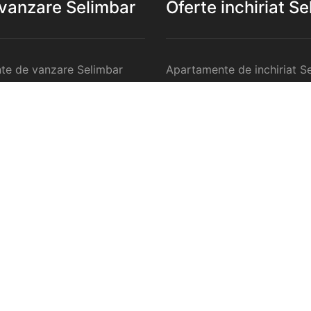
 vanzare Selimbar
Oferte inchiriat S
te de vanzare Selimbar
Apartamente de inchiriat S
 de vanzare Selimbar
Garsoniere de inchiriat Sel
te 2 camere de vanzare
Apartamente 2 camere de in
Selimbar
te 3 camere de vanzare
Apartamente 3 camere de in
Selimbar
te 4 camere de vanzare
Apartamente 4 camere de in
Selimbar
anzare Selimbar
Case de inchiriat Selimbar
ercilale de vanzare
Spatii comercilale de inchir
Selimbar