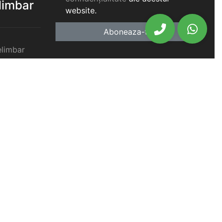
elimbar
website.
Aboneaza-te
elimbar
imbar
chiriat
chiriat
chiriat
iat