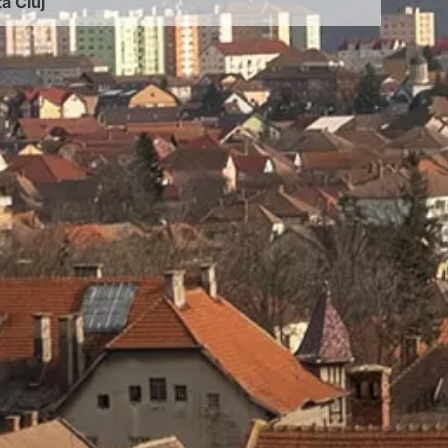
ța Cluj