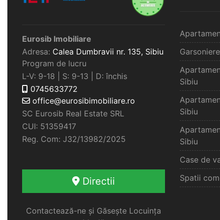
Apartamen
Eurosib Imobiliare
Adresa:
Calea Dumbravii nr. 135,
Sibiu
Garsoniere
Program de lucru
Apartamen
L-V: 9-18 | S: 9-13 | D: închis
Sibiu
0745633772
Apartamen
office@eurosibimobiliare.ro
Sibiu
SC Eurosib Real Estate SRL
CUI: 51359417
Apartamen
Reg. Com: J32/13982/2025
Sibiu
Case de va
Spatii com
Directii
Contactează-ne și Găsește Locuința