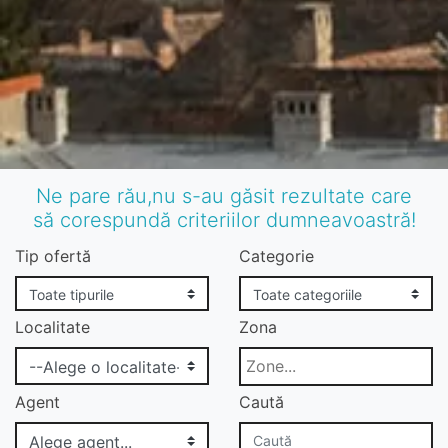
Ne pare rău,nu s-au găsit rezultate care
să corespundă criteriilor dumneavoastră!
Tip ofertă
Categorie
Localitate
Zona
Agent
Caută