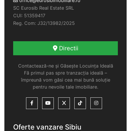
office@eurosibimobiliare.ro
SC Eurosib Real Estate SRL
CUI: 51359417
Reg. Com: J32/13982/2025
Directii
Contactează-ne și Găsește Locuința Ideală
Fă primul pas spre tranzacția ideală –
împreună vom găsi cea mai bună soluție
pentru nevoile tale imobiliare.
Oferte vanzare Sibiu