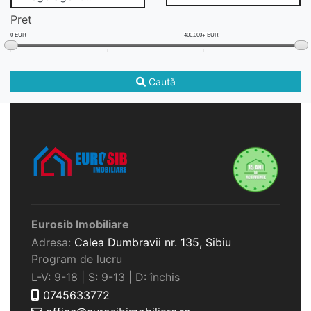
Pret
0 EUR
400.000+ EUR
Caută
Eurosib Imobiliare
Adresa:
Calea Dumbravii nr. 135,
Sibiu
Program de lucru
L-V: 9-18 | S: 9-13 | D: închis
0745633772