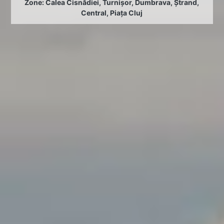
Zone:
Calea Cisnădiei
,
Turnișor
,
Dumbrava
,
Ștrand
,
Central
,
Piața Cluj