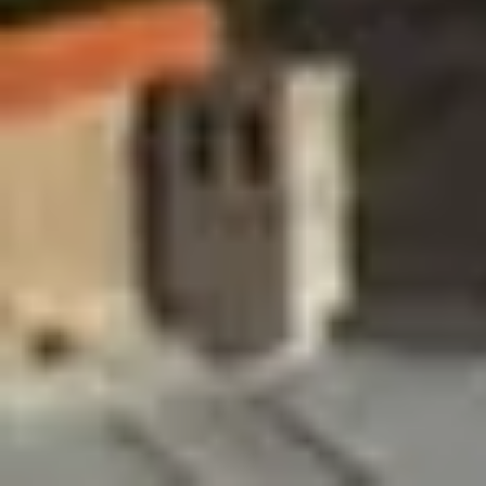
Site-ul nostru foloseşte cookies pentru a îmbunătăţi
experienţa navigării şi pentru a va oferi servicii mai uşor de
utilizat. Pentru detalii vă rugăm citiți
Politica noastră de
confidențialitate
si
Termenii si conditiile
. În cazul în care
alegeți să continuați să utilizați website-ul nostru, sunteți de
acord cu utilizarea modulelor noastre cookie.