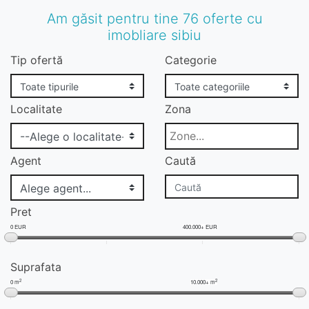
OK
Am găsit pentru tine 76 oferte cu
imobliare sibiu
Tip ofertă
Categorie
Localitate
Zona
Agent
Caută
Pret
0 EUR
400.000+ EUR
Suprafata
2
2
0 m
10.000+ m