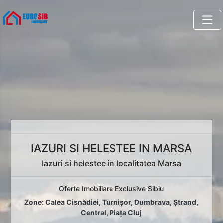
IAZURI SI HELESTEE IN MARSA
Iazuri si helestee in localitatea Marsa
Oferte Imobiliare Exclusive Sibiu
Zone:
Calea Cisnădiei
,
Turnișor
,
Dumbrava
,
Ștrand
,
Central
,
Piața Cluj