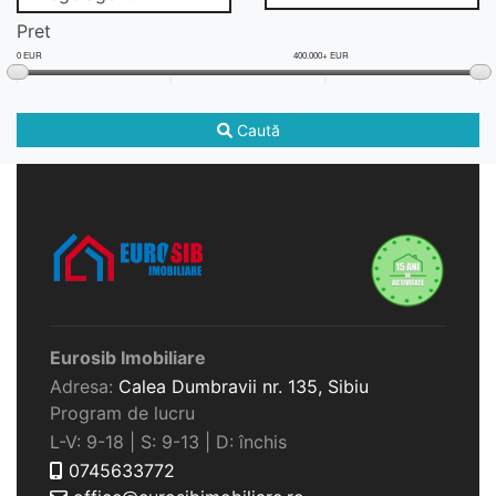
Pret
0 EUR
400.000+ EUR
Caută
Eurosib Imobiliare
Adresa:
Calea Dumbravii nr. 135,
Sibiu
Program de lucru
L-V: 9-18 | S: 9-13 | D: închis
0745633772