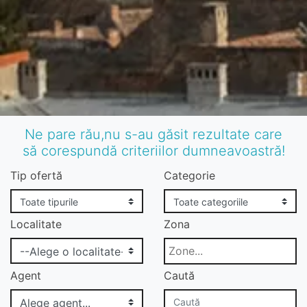
Ne pare rău,nu s-au găsit rezultate care
să corespundă criteriilor dumneavoastră!
Tip ofertă
Categorie
Localitate
Zona
Agent
Caută