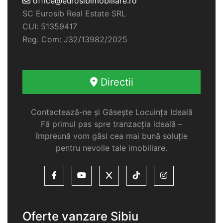
office@eurosibimobiliare.ro
SC Eurosib Real Estate SRL
CUI: 51359417
Reg. Com: J32/13982/2025
Directii
Contactează-ne și Găsește Locuința Ideală
Fă primul pas spre tranzacția ideală –
împreună vom găsi cea mai bună soluție
pentru nevoile tale imobiliare.
Oferte vanzare Sibiu