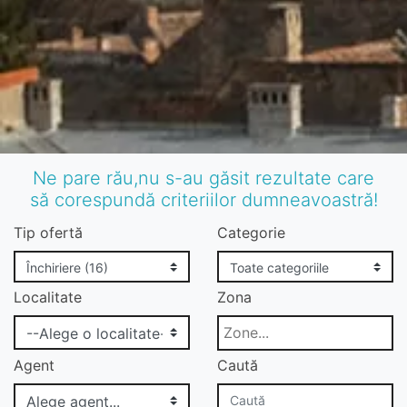
Ne pare rău,nu s-au găsit rezultate care
să corespundă criteriilor dumneavoastră!
Tip ofertă
Categorie
Localitate
Zona
Agent
Caută