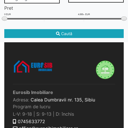
Pret
0 EUR
4.000+ EUR
Caută
Eurosib Imobiliare
Adresa:
Calea Dumbravii nr. 135,
Sibiu
Program de lucru
L-V: 9-18 | S: 9-13 | D: închis
0745633772