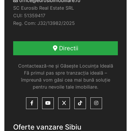
office@eurosibimobiliare.ro
SC Eurosib Real Estate SRL
CUI: 51359417
Reg. Com: J32/13982/2025
Directii
Contactează-ne și Găsește Locuința Ideală
Fă primul pas spre tranzacția ideală –
împreună vom găsi cea mai bună soluție
pentru nevoile tale imobiliare.
Oferte vanzare Sibiu