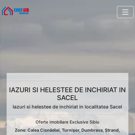
IAZURI SI HELESTEE DE INCHIRIAT IN
SACEL
Iazuri si helestee de inchiriat in localitatea Sacel
Oferte Imobiliare Exclusive Sibiu
Zone:
Calea Cisnădiei
,
Turnișor
,
Dumbrava
,
Ștrand
,